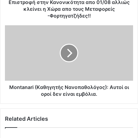
σ
Επιστροφή στην Κανονικότητα απο 01/08 αλλιώς
τ
κλείνει η Χώρα απο τους Μεταφορείς
η
-Φορτηγατζήδες!!
ν
Κ
M
α
o
ν
n
ο
t
ν
a
ι
n
κ
a
ό
r
τ
i
η
(
Montanari (Kαθηγητής Νανοπαθολόγος): Aυτοί οι
τ
K
οροί δεν είναι εμβόλια.
α
α
α
θ
π
η
ο
Related Articles
γ
0
η
1
τ
/