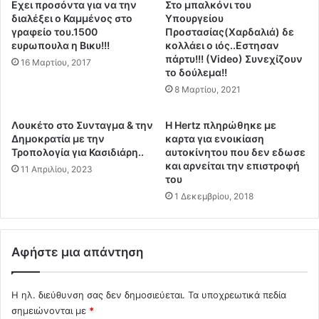
ή
Eχει προσόντα για να την
Στο μπαλκόνι του
0
ς
διαλέξει ο Καμμένος στο
Υπουργείου
8
Ν
γραφείο του.1500
Προστασίας(Χαρδαλιά) δε
α
ευρωπουλα η Βικυ!!!
κολλάει ο ιός..Εστησαν
α
λ
πάρτυ!!! (Video) Συνεχίζουν
ν
16 Μαρτίου, 2017
το δούλεμα!!
λ
ο
ι
8 Μαρτίου, 2021
π
ώ
α
ς
θ
Λουκέτο στο Συνταγμα & την
H Hertz πληρώθηκε με
κ
ο
Δημοκρατία με την
καρτα για ενοικίαση
λ
λ
Τροπολογία για Κασιδιάρη..
αυτοκίνητου που δεν εδωσε
ε
ό
και αρνείται την επιστροφή
11 Απριλίου, 2023
ί
του
γ
ν
ο
1 Δεκεμβρίου, 2018
ε
ς
ι
)
η
:
Αφήστε μια απάντηση
Χ
A
ώ
υ
ρ
τ
Η ηλ. διεύθυνση σας δεν δημοσιεύεται.
Τα υποχρεωτικά πεδία
α
ο
σημειώνονται με
*
α
ί