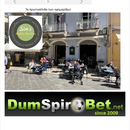
Τα
πρωτοσέλιδα
των
εφημερίδων