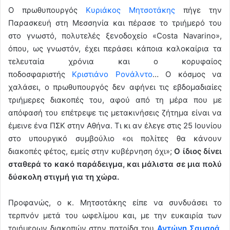
Ο πρωθυπουργός
Κυριάκος Μητσοτάκης
πήγε την
Παρασκευή στη Μεσσηνία και πέρασε το τριήμερό του
στο γνωστό, πολυτελές ξενοδοχείο «Costa Navarino»,
όπου, ως γνωστόν, έχει περάσει κάποια καλοκαίρια τα
τελευταία χρόνια και ο κορυφαίος
ποδοσφαριστής
Κριστιάνο Ρονάλντο
… Ο κόσμος να
χαλάσει, ο πρωθυπουργός δεν αφήνει τις εβδομαδιαίες
τριήμερες διακοπές του, αφού από τη μέρα που με
απόφασή του επέτρεψε τις μετακινήσεις ζήτημα είναι να
έμεινε ένα ΠΣΚ στην Αθήνα. Τι κι αν έλεγε στις 25 Ιουνίου
στο υπουργικό συμβούλιο «οι πολίτες θα κάνουν
διακοπές φέτος, εμείς στην κυβέρνηση όχι»;
Ο ίδιος δίνει
σταθερά το κακό παράδειγμα, και μάλιστα σε μια πολύ
δύσκολη στιγμή για τη χώρα.
Προφανώς, ο κ. Μητσοτάκης είπε να συνδυάσει το
τερπνόν μετά του ωφελίμου και, με την ευκαιρία των
τριήμερων διακοπών στην πατρίδα του
Αντώνη Σαμαρά
,