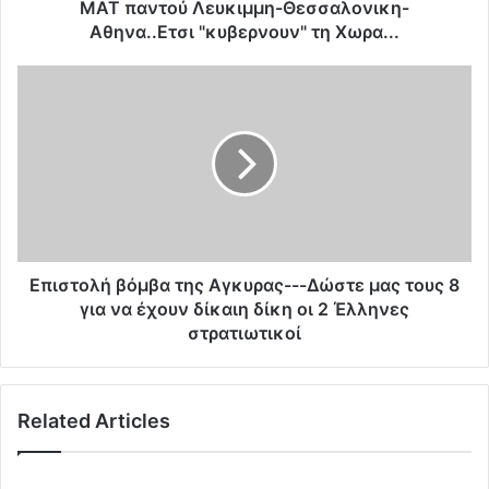
Λ
ΜΑΤ παντού Λευκιμμη-Θεσσαλονικη-
ε
Αθηνα..Ετσι "κυβερνουν" τη Χωρα...
υ
κ
Ε
ι
π
μ
ι
μ
σ
η
τ
-
ο
Θ
λ
ε
ή
σ
β
σ
ό
Επιστολή βόμβα της Αγκυρας---Δώστε μας τους 8
α
μ
για να έχουν δίκαιη δίκη οι 2 Έλληνες
λ
β
στρατιωτικοί
ο
α
ν
τ
ι
η
κ
Related Articles
ς
η
Α
-
γ
Α
κ