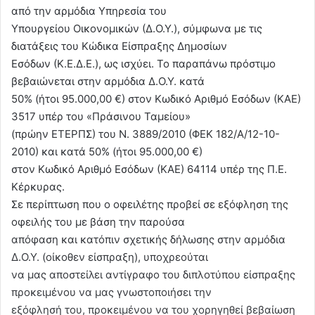
από την αρμόδια Υπηρεσία του
Υπουργείου Οικονομικών (Δ.Ο.Υ.), σύμφωνα με τις
διατάξεις του Κώδικα Είσπραξης Δημοσίων
Εσόδων (Κ.Ε.Δ.Ε.), ως ισχύει. Το παραπάνω πρόστιμο
βεβαιώνεται στην αρμόδια Δ.Ο.Υ. κατά
50% (ήτοι 95.000,00 €) στον Κωδικό Αριθμό Εσόδων (ΚΑΕ)
3517 υπέρ του «Πράσινου Ταμείου»
(πρώην ΕΤΕΡΠΣ) του Ν. 3889/2010 (ΦΕΚ 182/Α/12-10-
2010) και κατά 50% (ήτοι 95.000,00 €)
στον Κωδικό Αριθμό Εσόδων (ΚΑΕ) 64114 υπέρ της Π.Ε.
Κέρκυρας.
Σε περίπτωση που ο οφειλέτης προβεί σε εξόφληση της
οφειλής του με βάση την παρούσα
απόφαση και κατόπιν σχετικής δήλωσης στην αρμόδια
Δ.Ο.Υ. (οίκοθεν είσπραξη), υποχρεούται
να μας αποστείλει αντίγραφο του διπλοτύπου είσπραξης
προκειμένου να μας γνωστοποιήσει την
εξόφλησή του, προκειμένου να του χορηγηθεί βεβαίωση