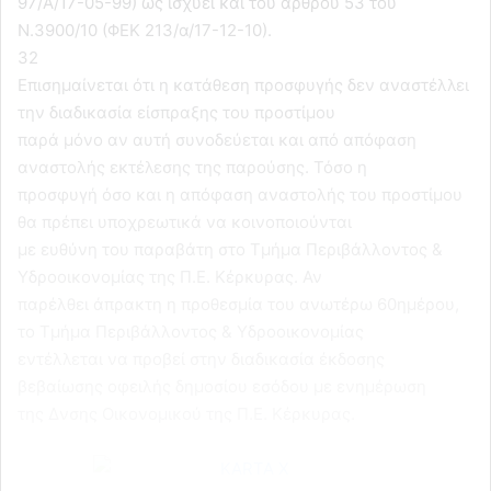
97/Α/17-05-99) ως ισχύει και του άρθρου 53 του
Ν.3900/10 (ΦΕΚ 213/α/17-12-10).
32
Επισημαίνεται ότι η κατάθεση προσφυγής δεν αναστέλλει
την διαδικασία είσπραξης του προστίμου
παρά μόνο αν αυτή συνοδεύεται και από απόφαση
αναστολής εκτέλεσης της παρούσης. Τόσο η
προσφυγή όσο και η απόφαση αναστολής του προστίμου
θα πρέπει υποχρεωτικά να κοινοποιούνται
με ευθύνη του παραβάτη στο Τμήμα Περιβάλλοντος &
Υδρoοικονομίας της Π.Ε. Κέρκυρας. Αν
παρέλθει άπρακτη η προθεσμία του ανωτέρω 60ημέρου,
το Τμήμα Περιβάλλοντος & Υδροοικονομίας
εντέλλεται να προβεί στην διαδικασία έκδοσης
βεβαίωσης οφειλής δημοσίου εσόδου με ενημέρωση
της Δνσης Οικονομικού της Π.Ε. Κέρκυρας.