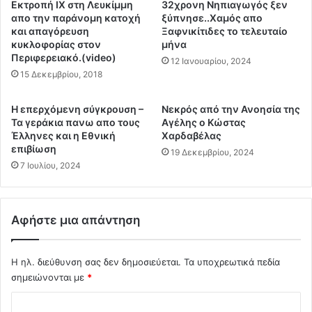
Εκτροπή ΙΧ στη Λευκίμμη
32χρονη Νηπιαγωγός ξεν
θ
υ
απο την παράνομη κατοχή
ξύπνησε..Χαμός απο
η
ρ
και απαγόρευση
Ξαφνικίτιδες το τελευταίο
ν
α
κυκλοφορίας στον
μήνα
α
Περιφερειακό.(video)
ς
12 Ιανουαρίου, 2024
.
-
15 Δεκεμβρίου, 2018
.
-
Ε
-
Η επερχόμενη σύγκρουση –
Νεκρός από την Ανοησία της
τ
Δ
Τα γεράκια πανω απο τους
Αγέλης ο Κώστας
σ
ώ
Έλληνες και η Εθνική
Χαρδαβέλας
ι
σ
επιβίωση
19 Δεκεμβρίου, 2024
"
τ
7 Ιουλίου, 2024
κ
ε
υ
μ
β
α
ε
Αφήστε μια απάντηση
ς
ρ
τ
ν
ο
ο
Η ηλ. διεύθυνση σας δεν δημοσιεύεται.
Τα υποχρεωτικά πεδία
υ
υ
σημειώνονται με
*
ς
ν
8
Σ
"
γ