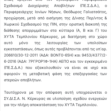
Σχεδιασμό Διαχείρισης Αποβλήτων (ΠΕ.Σ.Δ.Α.), ο
Περιφερειάρχης Ιονίων Νήσων, Θεόδωρος Γαλιατσάτος,
προχώρησε, μετά από εισήγηση της Δ/νσης Περ/ντος &
Χωρικού Σχεδιασμού της ΠΙΝ, στην οριστική διακοπή της
διάθεσης απορριμμάτων στα κύτταρα (Α, Β και Γ) του
ΧΥΤΑ Τεμπλονίου Κέρκυρας, με διατήρηση στο χώρο
αυτό μόνο της λειτουργίας των υπολοίπων
εγκαταστάσεων, όπως αυτές προβλέπονται από τις υπ΄αρ.
206610/30-12-2011 (ΑΔΑ: ΒΟΝΤ0-65Η) και 9453/4377/2-
6-2016 (ΑΔΑ: 7ΡΓΡΟΡ1Φ-1ΗΑ) ΑΕΠΟ και τον εγκεκριμένο
(ΠΕ.Σ.Δ.Α.) που εξακολουθούν να είναι σε ισχύ και
αφορούν τη μεταβατική φάση της επεξεργασίας των
στερεών αποβλήτων.
Ταυτόχρονα με την απόφαση αυτή υποχρεώνεται ο
ΣΥ.ΔΙ.Σ.Α. Ν. Κέρκυρας σε υλοποίηση σχεδίου ενεργειών
για την πλήρη αποκατάσταση του ΧΥΤΑ Τεμπλονίου.