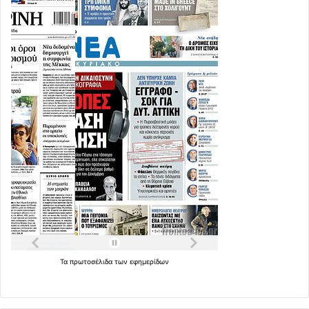
Τα
πρωτοσέλιδα
των
εφημερίδων