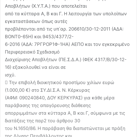
Αποβλήτων (Χ.Υ.Τ.Α.) που αποτελείται
από τα κύτταρα Α, Β και Γ. Η λειτουργία των υπολοίπων
εγκαταστάσεων όπως αυτές
προβλέπονται από τις υπ΄αρ. 206610/30-12-2011 (ΑΔΑ:
ΒΟΝΤ0-65Η) και 9453/4377/2-
6-2016 (ΑΔΑ: 7ΡΓΡΟΡ1Φ-1ΗΑ) ΑΕΠΟ και τον εγκεκριμένο
Περιφερειακό Σχεδιασμό
Διαχείρισης Αποβλήτων (ΠΕ.Σ.Δ.Α.) (ΦΕΚ 4317/Β/30-12-
16) εξακολουθεί να είναι σε
ισχύ.
 Την επιβολή διοικητικού προστίμου χιλίων ευρώ
(1.000,00 €) στο ΣΥ.ΔΙ.Σ.Α. Ν. Κέρκυρας
(ΑΦΜ: 090240840, ΔΟΥ ΚΕΡΚΥΡΑΣ) για κάθε μέρα
παράβασης της απαγόρευσης διάθεσης
απορριμμάτων στα κύτταρα Α, Β και Γ, σύμφωνα με τις
διατάξεις της παρ2 του άρθρου 30
του Ν.1650/86. Η παράβαση θα διαπιστώνεται με πράξη
της Δ/νσης Περιβάλλοντος και