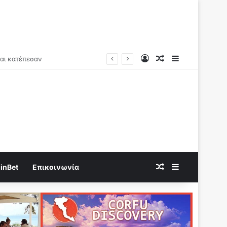
Log In
Random Article
Sidebar
Random Article
Sidebar
inBet
Επικοινωνία