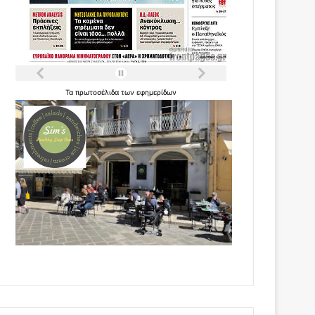
Τα
πρωτοσέλιδα
των
εφημερίδων