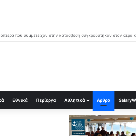
μός για κραχ τύπου 1929 και τραπεζική κατάρρευση
κά
Εθνικά
Περίεργα
Αθλητικά
Αρθρα
SalaryW