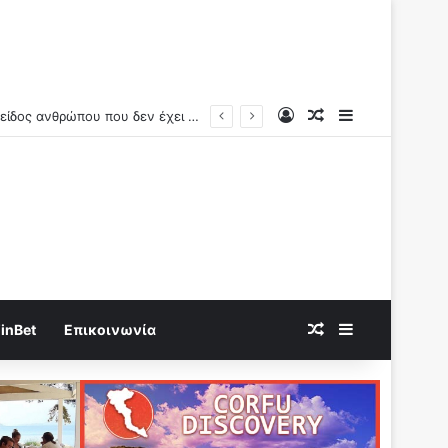
Log In
Random Article
Sidebar
Χάνεται η προστασία της ιδιωτικότητας ατομικές ελευθερίες και αλλα δικαίωματα του πολίτη με τη Νεα Ταυτότητα..Επιτήρηση-διαχείριση των προσωπικών δεδομένων και συνέπειες της καθολικής εφαρμογής της ψηφιακής ταυτότητας.
Random Article
Sidebar
inBet
Επικοινωνία