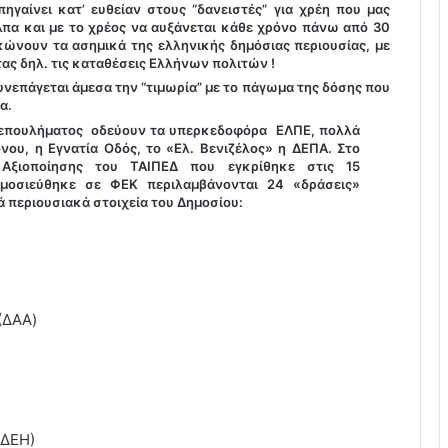
ηγαίνει κατ’ ευθείαν στους “δανειστές” για χρέη που μας
λπα και με το χρέος να αυξάνεται κάθε χρόνο πάνω από 30
κώνουν τα ασημικά της ελληνικής δημόσιας περιουσίας, με
ας δηλ. τις καταθέσεις Ελλήνων πολιτών !
νεπάγεται άμεσα την “τιμωρία” με το πάγωμα της δόσης που
α.
ξεπουλήματος οδεύουν τα υπερκεδοφόρα ΕΛΠΕ, πολλά
νου, η Εγνατία Οδός, το «Ελ. Βενιζέλος» η ΔΕΠΑ. Στο
 Αξιοποίησης του ΤΑΙΠΕΔ που εγκρίθηκε στις 15
μοσιεύθηκε σε ΦΕΚ περιλαμβάνονται 24 «δράσεις»
 περιουσιακά στοιχεία του Δημοσίου:
(ΔΑΑ)
(ΔΕΗ)