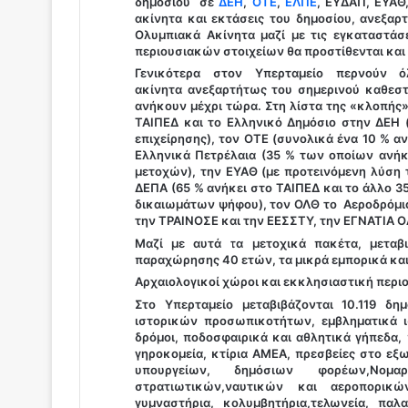
δημοσίου σε
ΔΕΗ
,
ΟΤΕ
,
ΕΛΠΕ
, ΕΥΔΑΠ, ΕΥΑΘ
ακίνητα και εκτάσεις του δημοσίου, ανεξαρ
Ολυμπιακά Ακίνητα μαζί με τις εγκαταστάσ
περιουσιακών στοιχείων θα προστίθενται και 
Γενικότερα στον Υπερταμείο περνούν 
ακίνητα ανεξαρτήτως του σημερινού καθεστ
ανήκουν μέχρι τώρα. Στη λίστα της «κλοπής»
ΤΑΙΠΕΔ και το Ελληνικό Δημόσιο στην ΔΕΗ 
επιχείρησης), τον ΟΤΕ (συνολικά ένα 10 % αν
Ελληνικά Πετρέλαια (35 % των οποίων ανήκ
μετοχών), την ΕΥΑΘ (με προτεινόμενη λύση
ΔΕΠΑ (65 % ανήκει στο ΤΑΙΠΕΔ και το άλλο 35
δικαιωμάτων ψήφου), τον ΟΛΘ το Αεροδρόμιο 
την ΤΡΑΙΝΟΣΕ και την ΕΕΣΣΤΥ, την ΕΓΝΑΤΙΑ Ο
Μαζί με αυτά τα μετοχικά πακέτα, μεταβιβ
παραχώρησης 40 ετών, τα μικρά εμπορικά και 
Αρχαιολογικοί χώροι και εκκλησιαστική περι
Στο Υπερταμείο μεταβιβάζονται 10.119 δημ
ιστορικών προσωπικοτήτων, εμβληματικά ιστ
δρόμοι, ποδοσφαιρικά και αθλητικά γήπεδα,
γηροκομεία, κτίρια ΑΜΕΑ, πρεσβείες στο εξω
υπουργείων, δημόσιων φορέων,Νομαρχι
στρατιωτικών,ναυτικών και αεροπορικώ
γυμναστήρια, κολυμβητήρια,τελωνεία, παλ