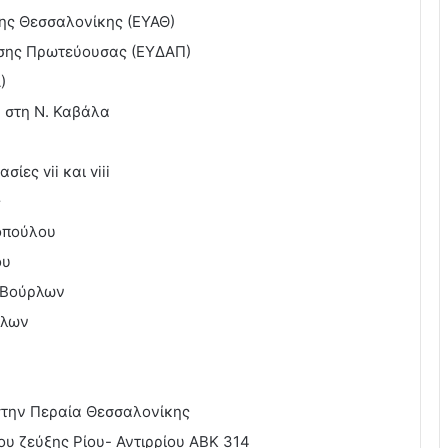
σης Θεσσαλονίκης (ΕΥΑΘ)
υσης Πρωτεύουσας (ΕΥΔΑΠ)
)
υ στη Ν. Καβάλα
ίες vii και viii
ς
οπούλου
ου
 Βούρλων
ρλων
στην Περαία Θεσσαλονίκης
ου ζεύξης Ρίου- Αντιρρίου ΑΒΚ 314