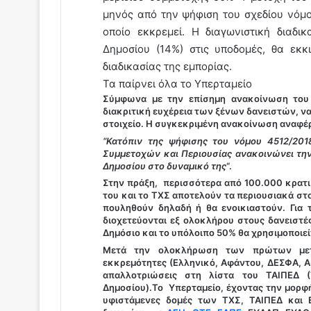
μηνός από την ψήφιση του σχεδίου νόμο
οποίο εκκρεμεί. Η διαγωνιστική διαδι
Δημοσίου (14%) στις υποδομές, θα εκκ
διαδικασίας της εμπορίας.
Τα παίρνει όλα το Υπερταμείο
Σύμφωνα με την επίσημη ανακοίνωση του Υ
διακριτική ευχέρεια των ξένων δανειστών, ν
στοιχείο. Η συγκεκριμένη ανακοίνωση αναφέρ
“Κατόπιν της ψήφισης του νόμου 4512/2018
Συμμετοχών και Περιουσίας ανακοινώνει τη
Δημοσίου στο δυναμικό της
“.
Στην πράξη, περισσότερα από 100.000 κρατικ
του και το ΤΧΣ αποτελούν τα περιουσιακά στο
πουληθούν δηλαδή ή θα ενοικιαστούν. Για 
διοχετεύονται εξ ολοκλήρου στους δανειστέ
Δημόσιο και το υπόλοιπο 50% θα χρησιμοποιείτ
Μετά την ολοκλήρωση των πρώτων μετα
εκκρεμότητες (Ελληνικό, Αφάντου, ΔΕΣΦΑ, Ασ
απαλλοτριώσεις στη λίστα του ΤΑΙΠΕΔ (Τ
Δημοσίου).Το Υπερταμείο, έχοντας την μορφή 
υφιστάμενες δομές των ΤΧΣ, ΤΑΙΠΕΔ και Ε