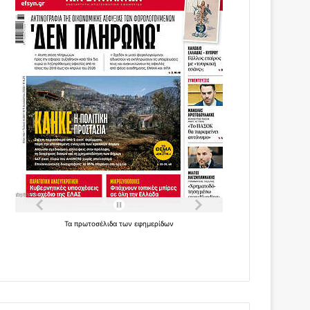
Τα
πρωτοσέλιδα
των
εφημερίδων