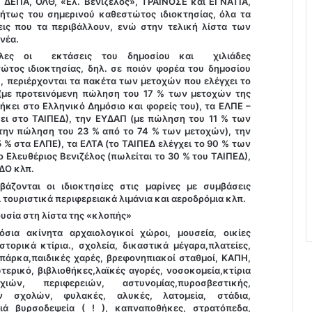
, ΔΕΠΑ, ΟΛΘ, «Ελ. Βενιζέλος», ΤΡΑΙΝΟΣΕ και ΕΓΝΑΤΙΑ,
τήτως του σημερινού καθεστώτος ιδιοκτησίας, όλα τα
εις που τα περιβάλλουν, ενώ στην τελική λίστα των
νέα.
όλες οι εκτάσεις του δημοσίου και χιλιάδες
ώτος ιδιοκτησίας, δηλ. σε ποιόν φορέα του δημοσίου
, περιέρχονται τα πακέτα των μετοχών που ελέγχει το
(με προτεινόμενη πώληση του 17 % των μετοχών της
ήκει στο Ελληνικό Δημόσιο και φορείς του), τα ΕΛΠΕ –
ει στο ΤΑΙΠΕΔ), την ΕΥΔΑΠ (με πώληση του 11 % των
 την πώληση του 23 % από το 74 % των μετοχών), την
 % στα ΕΛΠΕ), τα ΕΛΤΑ (το ΤΑΙΠΕΔ ελέγχει το 90 % των
Ελευθέριος Βενιζέλος (πωλείται το 30 % του ΤΑΙΠΕΔ),
ΔΟ κλπ.
άζονται οι ιδιοκτησίες στις μαρίνες με συμβάσεις
τουριστικά περιφερειακά λιμάνια και αεροδρόμια κλπ.
ουσία στη λίστα της «κλοπής»
όσια ακίνητα αρχαιολογικοί χώροι, μουσεία, οικίες
ορικά κτίρια., σχολεία, δικαστικά μέγαρα,πλατείες,
 πάρκα,παιδικές χαρές, βρεφονηπιακοί σταθμοί, ΚΑΠΗ,
τερικό, βιβλιοθήκες,λαϊκές αγορές, νοσοκομεία,κτίρια
ών, περιφερειών, αστυνομίας,πυροσβεστικής,
ν σχολών, φυλακές, αλυκές, λατομεία, στάδια,
αιά βυρσοδεψεία ( ! ), καπναποθήκες, στρατόπεδα,