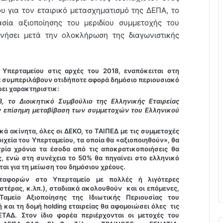
υ για τον εταιρικό μετασχηματισμό της ΔΕΠΑ, το
κασία αξιοποίησης του μεριδίου συμμετοχής του
ινήσει μετά την ολοκλήρωση της διαγωνιστικής
περταμείου στις αρχές του 2018, εναπόκειται στη
α συμπεριλάβουν οτιδήποτε αφορά δημόσιο περιουσιακό
ει χαρακτηριστικ:
, το Διοικητικό Συμβούλιο της Ελληνικής Εταιρείας
ν επίσημη μεταβίβαση των συμμετοχών του Ελληνικού
ά ακίνητα, όλες οι ΔΕΚΟ, το ΤΑΙΠΕΔ με τις συμμετοχές
ιχεία του Υπερταμείου, τα οποία θα «αξιοποιηθούν», θα
τρία χρόνια τα έσοδα από τις αποκρατικοποιήσεις θα
ς, ενώ στη συνέχεια το 50% θα πηγαίνει στο ελληνικό
αι για τη μείωση του δημόσιου χρέους.
φορών στο Υπερταμείο με πολλές ή λιγότερες
τέρας, κ.λπ.), σταδιακά ακολουθούν και οι επόμενες,
αμείο Αξιοποίησης της Ιδιωτικής Περιουσίας του
και τη δομή holding εταιρείας θα αφομοιώσει όλες τις
ΤΑΔ. Στον ίδιο φορέα περιέρχονται οι μετοχές του