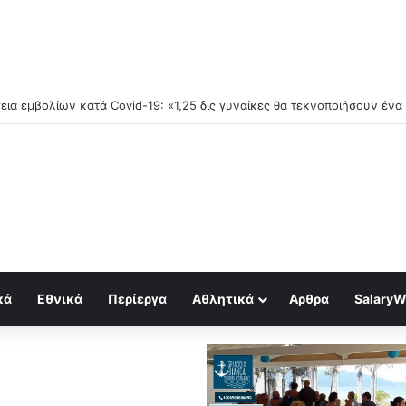
κά
Εθνικά
Περίεργα
Αθλητικά
Αρθρα
SalaryW