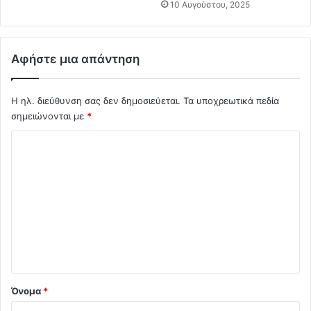
10 Αυγούστου, 2025
τ
ρ
ο
ι
Αφήστε μια απάντηση
κ
α
κ
Η ηλ. διεύθυνση σας δεν δημοσιεύεται.
Τα υποχρεωτικά πεδία
α
σημειώνονται με
*
ι
Σ
τ
α
χ
υ
ό
π
α
λ
λ
ι
λ
ο
η
λ
*
α
κ
Όνομα
*
ι