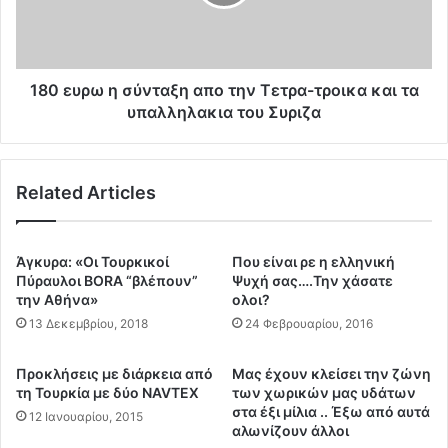
ε
ρ
π
ω
ι
η
β
σ
ί
ύ
180 ευρω η σύνταξη απο την Τετρα-τροικα και τα
ω
ν
υπαλληλακια του Συριζα
σ
τ
η
α
σ
ξ
Related Articles
α
η
ς
α
.
π
.
ο
Άγκυρα: «Οι Τουρκικοί
Που είναι ρε η ελληνική
.
τ
Πύραυλοι BORA “βλέπουν”
Ψυχή σας….Την χάσατε
.
η
την Αθήνα»
ολοι?
.
ν
13 Δεκεμβρίου, 2018
24 Φεβρουαρίου, 2016
Τ
ε
Προκλήσεις με διάρκεια από
Μας έχουν κλείσει την ζώνη
τ
τη Τουρκία με δύο NAVTEX
των χωρικών μας υδάτων
ρ
στα έξι μίλια .. Έξω από αυτά
12 Ιανουαρίου, 2015
α
αλωνίζουν άλλοι
-