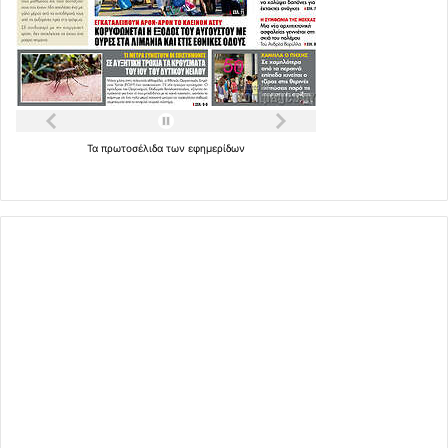
Τα
πρωτοσέλιδα
των
εφημερίδων