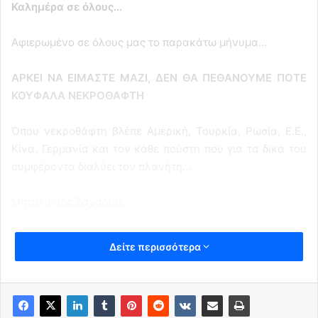
Καλημέρα σε όλους…
Αφιερωμένο σε όλους μας το παρακάτω μήνυμα…
ΑΡΚΕΙ ΝΑ ΕΙΜΑΣΤΕ ΜΑΖΙ, ΔΕΝ ΘΑ ΠΕΘΑΝΟΥΜΕ ΠΟΤΕ
ΚΟΥΦΑΛΑ ΝΕΚΡΟΘΑΦΤΗ
Όπου νεκροθάφτη βλέπε Αμερική, Τουρκία, Ρωσία, Ε.Ε.,
Κίνα, Γερμανία και τον κάθε πούστη που για τα δικά του
συμφέροντα διαλύει τον πλανήτη…
Μητυληνιος Ζαχαριας
Δείτε περισσότερα