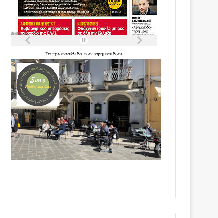
Τα
πρωτοσέλιδα
των
εφημερίδων