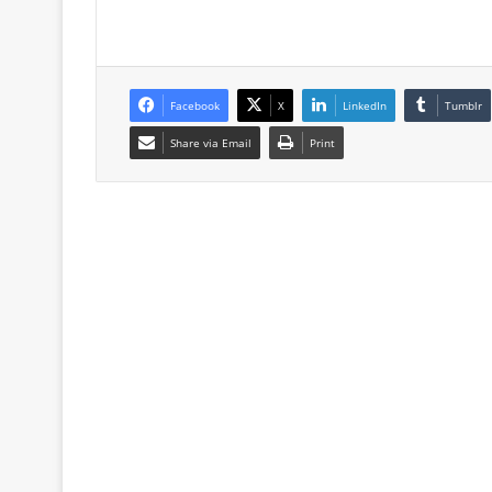
Facebook
X
LinkedIn
Tumblr
Share via Email
Print