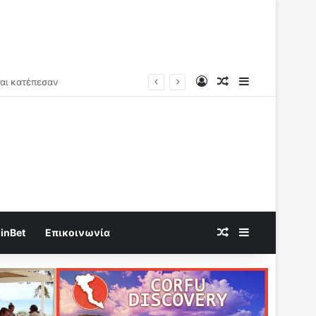
Log In
Random Article
Sidebar
Random Article
Sidebar
inBet
Επικοινωνία