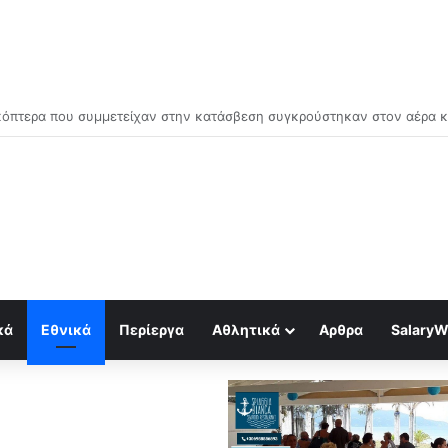
μός για κραχ τύπου 1929 και τραπεζική κατάρρευση
κά
Εθνικά
Περίεργα
Αθλητικά
Αρθρα
SalaryW