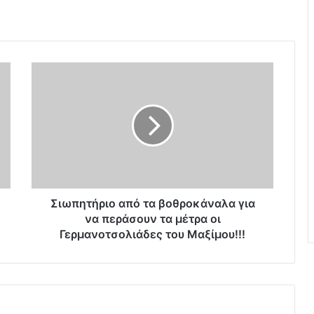
Σ
ι
ω
π
η
τ
ή
ρ
ι
ο
Σιωπητήριο από τα βοθροκάναλα για
α
να περάσουν τα μέτρα οι
π
Γερμανοτσολιάδες του Μαξίμου!!!
ό
τ
α
β
ο