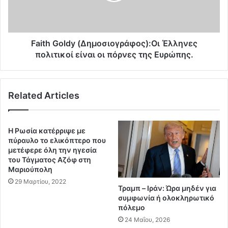
δ
o
ο
l
ν
d
τ
y
Faith Goldy (Δημοσιογράφος):Οι Έλληνες
α
(
πολιτικοί είναι οι πόρνες της Ευρώπης.
ι
Δ
ο
η
ι
μ
Related Articles
Σ
ο
ή
σ
ρ
ι
α
ο
Η Ρωσία κατέρριψε με
γ
γ
πύραυλο το ελικόπτερο που
γ
ρ
μετέφερε όλη την ηγεσία
ε
του Τάγματος Αζόφ στη
ά
Μαριούπολη
ς
φ
τ
ο
29 Μαρτίου, 2022
Τραμπ – Ιράν: Ώρα μηδέν για
ω
ς
συμφωνία ή ολοκληρωτικό
ν
)
πόλεμο
Τ
:
24 Μαΐου, 2026
ε
Ο