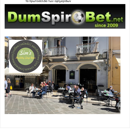
Τα
πρωτοσέλιδα
των
εφημερίδων