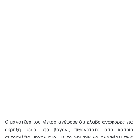
Ο μάνατζερ του Μετρό ανέφερε ότι έλαβε αναφορές για
έκρηξη μέσα στο βαγόνι, πιθανότατα από κάποιο
αυτοσχέδιο μηχανισμό, με το Sputnik να αναφέρει πως