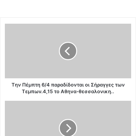
T
η
ν
Π
έ
μ
π
τ
η
6
Tην Πέμπτη 6/4 παραδίδονται οι Σήραγγες των
/
Τεμπων.4,15 το Αθηνα-θεσσαλονικη..
4
π
F
α
a
ρ
i
α
t
δ
h
ί
G