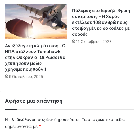
μ
ι
π
Πόλεμος στο Ισραήλ: Φρίκη
Έ
σε κιμπούτς – Η Χαμάς
ω
λ
εκτέλεσε 108 ανθρώπους,
ν
λ
στοιβαγμένες σακούλες με
.
η
σορούς
4
ν
11 Οκτωβρίου, 2023
,
ε
Ανεξέλεγκτη κλιμάκωση…Οι
1
ς
ΗΠΑ στέλνουν Τοmahawk
5
π
στην Ουκρανία..Οι Ρώσοι θα
τ
ο
χτυπήσουν μολις
ο
χρησιμοποιηθούν!!
λ
Α
ι
9 Οκτωβρίου, 2025
θ
τ
η
ι
ν
κ
Αφήστε μια απάντηση
α
ο
-
ί
θ
ε
Η ηλ. διεύθυνση σας δεν δημοσιεύεται.
Τα υποχρεωτικά πεδία
ε
ί
σημειώνονται με
*
σ
ν
σ
α
Σ