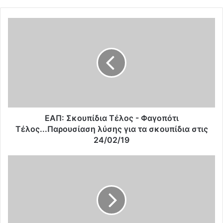
Ε
Α
Π
:
Σ
κ
ο
υ
π
ί
ΕΑΠ: Σκουπίδια Τέλος - Φαγοπότι
δ
Τέλος...Παρουσίαση λύσης για τα σκουπίδια στις
ι
24/02/19
α
Τ
Α
έ
λ
λ
α
ο
μ
ς
α
-
ν
Φ
ο