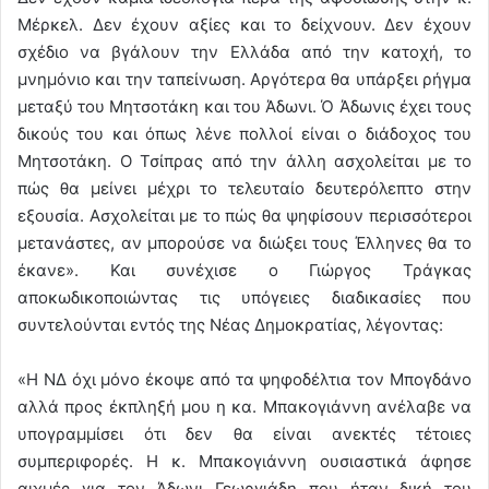
Μέρκελ. Δεν έχουν αξίες και το δείχνουν. Δεν έχουν
σχέδιο να βγάλουν την Ελλάδα από την κατοχή, το
μνημόνιο και την ταπείνωση. Αργότερα θα υπάρξει ρήγμα
μεταξύ του Μητσοτάκη και του Άδωνι. Ό Άδωνις έχει τους
δικούς του και όπως λένε πολλοί είναι ο διάδοχος του
Μητσοτάκη. Ο Τσίπρας από την άλλη ασχολείται με το
πώς θα μείνει μέχρι το τελευταίο δευτερόλεπτο στην
εξουσία. Ασχολείται με το πώς θα ψηφίσουν περισσότεροι
μετανάστες, αν μπορούσε να διώξει τους Έλληνες θα το
έκανε». Και συνέχισε ο Γιώργος Τράγκας
αποκωδικοποιώντας τις υπόγειες διαδικασίες που
συντελούνται εντός της Νέας Δημοκρατίας, λέγοντας:
«Η ΝΔ όχι μόνο έκοψε από τα ψηφοδέλτια τον Μπογδάνο
αλλά προς έκπληξή μου η κα. Μπακογιάννη ανέλαβε να
υπογραμμίσει ότι δεν θα είναι ανεκτές τέτοιες
συμπεριφορές. Η κ. Μπακογιάννη ουσιαστικά άφησε
αιχμές για τον Άδωνι Γεωργιάδη που ήταν δική του