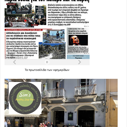
Τα
πρωτοσέλιδα
των
εφημερίδων