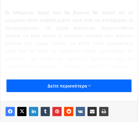
Οι επόμενοι, όμως που θα βγούνε θα πούνε ότι το
μνημόνιο ήταν επιβεβλημένο γιατί έτσι τα κατάφεραν οι
προηγούμενοι». «Η χώρα διαλύεται, αποσυντίθεται
ψάχνει να βρει νέους. Η πολιτική αλητεία των Αθηνών
διέλυσε την χώρα. Πρέπει να είστε πολύ προσεκτικοί
εσείς που θα πάτε να ψηφίσετε. Πόσοι μετανάστες θα
ψηφίσουν σε αυτές τις εκλογές; Έρχονται από το
Αφγανιστάν να ψηφίσουν Τσίπρα», τόνισε ο Γ. Τράγκας.
Δείτε περισσότερα