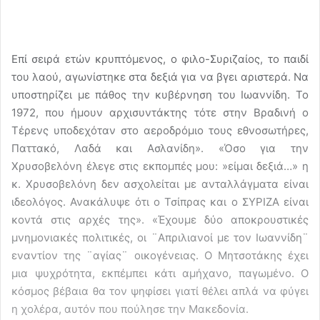
Επί σειρά ετών κρυπτόμενος, ο φιλο-Συριζαίος, το παιδί
του λαού, αγωνίστηκε στα δεξιά για να βγει αριστερά. Να
υποστηρίζει με πάθος την κυβέρνηση του Ιωαννίδη. Το
1972, που ήμουν αρχισυντάκτης τότε στην Βραδινή ο
Τέρενς υποδεχόταν στο αεροδρόμιο τους εθνοσωτήρες,
Παττακό, Λαδά και Ασλανίδη». «Όσο για την
Χρυσοβελόνη έλεγε στις εκπομπές μου: »είμαι δεξιά…» η
κ. Χρυσοβελόνη δεν ασχολείται με ανταλλάγματα είναι
ιδεολόγος. Ανακάλυψε ότι ο Τσίπρας και ο ΣΥΡΙΖΑ είναι
κοντά στις αρχές της». «Έχουμε δύο αποκρουστικές
μνημονιακές πολιτικές, οι ¨Απριλιανοί με τον Ιωαννίδη¨
εναντίον της ¨αγίας¨ οικογένειας. Ο Μητσοτάκης έχει
μια ψυχρότητα, εκπέμπει κάτι αμήχανο, παγωμένο. Ο
κόσμος βέβαια θα τον ψηφίσει γιατί θέλει απλά να φύγει
η χολέρα, αυτόν που πούλησε την Μακεδονία.