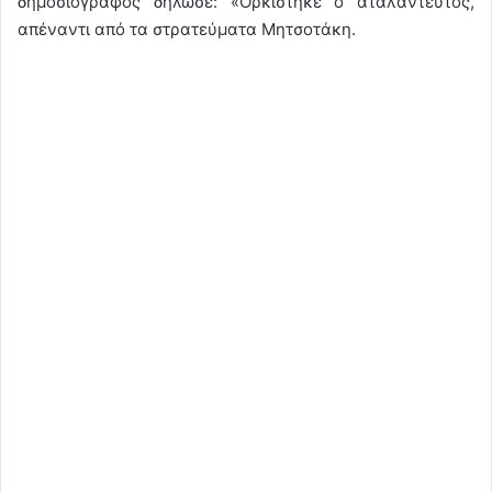
δημοσιογράφος δήλωσε: «Ορκίστηκε ο αταλάντευτος,
απέναντι από τα στρατεύματα Μητσοτάκη.