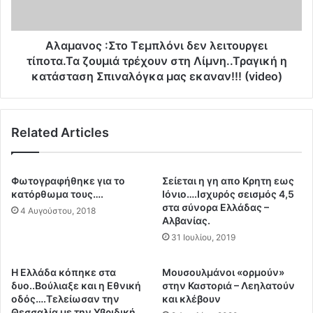
α
ς
γ
:
ο
Σ
Αλαμανος :Στο Τεμπλόνι δεν λειτουργει
π
τ
τίποτα.Τα ζουμιά τρέχουν στη Λίμνη..Τραγική η
ό
ο
κατάσταση Σπιναλόγκα μας εκαναν!!! (video)
τ
Τ
ι
ε
Τ
μ
έ
Related Articles
π
λ
λ
ο
ό
ς
ν
Φωτογραφήθηκε για το
Σείεται η γη απο Κρητη εως
.
ι
κατόρθωμα τους….
Ιόνιο….Ισχυρός σεισμός 4,5
.
δ
στα σύνορα Ελλάδας –
4 Αυγούστου, 2018
.
ε
Αλβανίας.
Π
ν
31 Ιουλίου, 2019
α
λ
ρ
ε
Η Ελλάδα κόπηκε στα
Μουσουλμάνοι «ορμούν»
ο
ι
δυο..Βούλιαξε και η Εθνική
στην Καστοριά – Λεηλατούν
υ
τ
οδός….Τελείωσαν την
και κλέβουν
σ
ο
Θεσσαλία με την Υβριδική