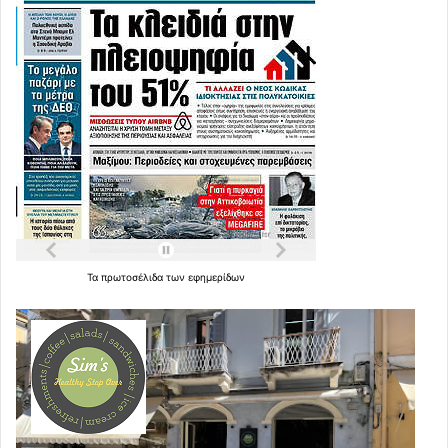
Τα
πρωτοσέλιδα
των
εφημερίδων