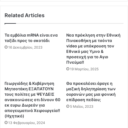
ί
»
γ
τ
ο
Related Articles
η
ν
ς
τ
Θ
α
ρ
Τα εμβόλια mRNA είναι ενα
Νεα πρόκληση στην Εθνική
ς
ά
ταξίδι προς το σκοτάδι
Πινακοθήκη με τσόντα
Ε
κ
video με υπόκρουση τον
16 Δεκεμβρίου, 2023
λ
η
Εθνικό μας Υμνο &
λ
προσευχή για το Αγιο
ς
Πνεύμα!!
η
ε
ν
ι
19 Μαρτίου, 2025
ι
ν
κ
α
Γεωργιάδης & Κυβέρνηση
Θα προκαλέσει άραγε η
έ
ι
Μητσοτάκη ΕΞΑΠΑΤΟΥΝ
μαζική δηλητηρίαση των
ς
τ
τους πολίτες με ΨΕΥΔΕΙΣ
ουρανών μας μια φονική
σ
ο
ανακοινώσεις οτι δίνουν 60
επίδραση πεδίου;
η
εκ ευρω Δωρεάν για
σ
5 Μαΐου, 2023
απογευματινά Χειρουργεία!!
μ
χ
(Hχητικό)
α
έ
ί
13 Φεβρουαρίου, 2024
δ