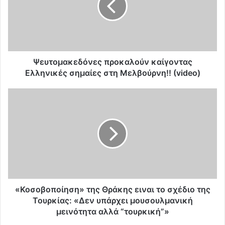
ο
μ
α
κ
ε
δ
Ψευτομακεδόνες προκαλούν καίγοντας
ό
Ελληνικές σημαίες στη Μελβούρνη!! (video)
ν
ε
«
ς
Κ
π
ο
ρ
σ
ο
ο
κ
β
α
ο
λ
π
ο
ο
ύ
ί
«Κοσοβοποίηση» της Θράκης ειναι το σχέδιο της
ν
η
Τουρκίας: «Δεν υπάρχει μουσουλμανική
κ
σ
μεινότητα αλλά “τουρκική”»
α
η