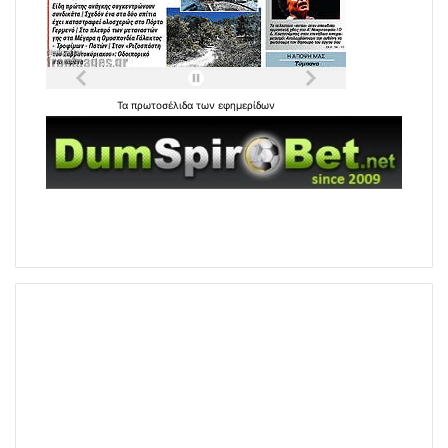
Τα
πρωτοσέλιδα
των
εφημερίδων