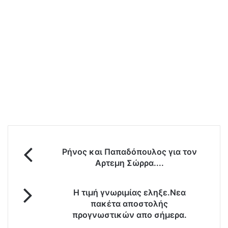
Ρ
Ρήνος και Παπαδόπουλος για τον
ή
Αρτεμη Σώρρα....
ν
ο
Η
ς
Η τιμή γνωριμίας εληξε.Νεα
τ
κ
πακέτα αποστολής
ι
α
προγνωστικών απο σήμερα.
μ
ι