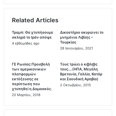
ή
Π
γ
α
ν
π
ω
α
Related Articles
ρ
δ
ι
ό
Τραμπ: Θα χτυπήσουμε
Δικαστήριο ακυρώνει το
μ
π
σκληρά το Ιράν απόψε
μνημόνιο Λιβύης –
ί
ο
Τουρκίας
4 εβδομάδες ago
α
υ
28 Ιανουαρίου, 2021
ς
λ
ε
ο
λ
ς
ΓΕ Ρωσίας:Προσβολή
Tους τρώει ο κ@λ@ς
η
γ
των αμερικανικών
τους….(ΗΠΑ, Μεγάλη
ξ
ι
πλατφορμών
Βρετανία, Γαλλία, Κατάρ
ε
α
εκτόξευσης σε
και Σαουδική Αραβία)
.
τ
περίπτωση που
2 Οκτωβρίου, 2015
Ν
χτυπηθεί η Δαμασκός.
ο
ε
ν
20 Μαρτίου, 2018
α
Α
π
ρ
α
τ
κ