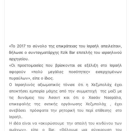
«Το 2017 το σύνολο της επικράτειας του Ισραήλ απειλείται»,
δήλωσε ο συνταγματάρχης Itzik Bar επιτελής του ισραηλινού
αρχηγείου.
«Οι προετοιμασίες που βρίσκονται σε εξέλιξη στο Ισραήλ
αφορούν «πολύ μεγάλες ποσότητες» εισερχομένων
πυραύλων», είπε ο ίδιος.
Ο Ισραηλινός αξιωματικός τόνισε ότι η Χεζμπολάχ έχει
αποκτήσει εμπειρία μάχης από την συμμετοχή της μαζί με
τις δυνάμεις του Άσαντ και ότι ο Χασάν Νασράλα,
επικεφαλής της σιιτικής οργάνωσης Χεζμπολάχ , έχει
ανεβάσει πρόσφατα την ρητορική του περί επίθεσης στο
Ισραήλ.
Η ιδέα είναι να «ακυρώσουμε την απειλή του κινδύνου των
αμάχων», είπε ο Bar. «Θέλουμε μια σύγκρουση του