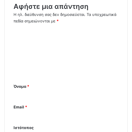
ε
Αφήστε μια απάντηση
έ
μ
τ
η
Η ηλ. διεύθυνση σας δεν δημοσιεύεται.
Τα υποχρεωτικά
α
Σ
πεδία σημειώνονται με
*
α
ώ
π
ρ
Σ
ο
ρ
χ
σ
α
τ
ό
.
ο
.
λ
λ
.
ι
ή
.
ς
ο
π
*
ρ
Όνομα
*
ο
γ
ν
Email
*
ω
σ
τ
Ιστότοπος
ι