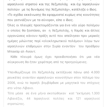
ισραηλινού στρατού και της Χεζμπολάχ και όχι Ισραηλινών
πολιτών με τις δυνάμεις της Χεζμπολάχ», κατέληξε ο ίδιος.
«Το σχέδιο εκκένωσης θα εφαρμοστεί κυρίως στις κοινότητες
που γειτνιάζουν με τα σύνορα», είπε ο ίδιος.
Όλες οι πλευρές προετοιμάζονται για ένα νέο γύρο πολέμου
ο οποίος θα ξεσπάσει, αν η Χεζμπολάχ, η Χαμάς και άλλες
οργανώσεις κάνουν πράξη αυτό που απείλησαν πριν μερικές
ημέρες μιλώντας περί «ολοκληρωτικού πολέμου» λόγω των
ισραηλινών επιδρομών στην Συρία εναντίον του προέδρου
Μπασάρ αλ-Άσαντ.
Κάθε πλευρά όμως έχει προειδοποιήσει ότι μια νέα
σύγκρουση θα ήταν χειρότερη από τις προηγούμενες.
Υπενθυμίζουμε ότι Χεζμπολάχ εκτόξευσε πάνω από 4.000
ρουκέτες εναντίον ισραηλινών κοινοτήτων στον πόλεμο του
2006, ενώ το Ισραήλ βομβάρδισε με μαχητικά του στόχους
στο νότιο Λίβανο.
Τότε μέσα σε ένα μήνα σκοτώθηκαν κατ “εκτίμηση 1.300
Λιβανέζοι, 44 Ισραηλινοί πολίτες και 121 ισραηλινοί
στρατιώτες.