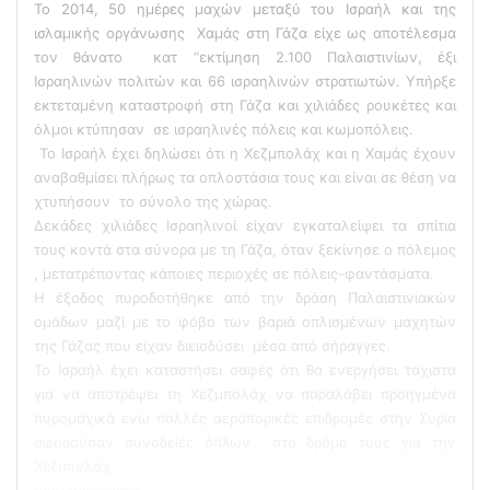
Το 2014, 50 ημέρες μαχών μεταξύ του Ισραήλ και της
ισλαμικής οργάνωσης Χαμάς στη Γάζα είχε ως αποτέλεσμα
τον θάνατο κατ “εκτίμηση 2.100 Παλαιστινίων, έξι
Ισραηλινών πολιτών και 66 ισραηλινών στρατιωτών. Υπήρξε
εκτεταμένη καταστροφή στη Γάζα και χιλιάδες ρουκέτες και
όλμοι κτύπησαν σε ισραηλινές πόλεις και κωμοπόλεις.
Το Ισραήλ έχει δηλώσει ότι η Χεζμπολάχ και η Χαμάς έχουν
αναβαθμίσει πλήρως τα οπλοστάσια τους και είναι σε θέση να
χτυπήσουν το σύνολο της χώρας.
Δεκάδες χιλιάδες Ισραηλινοί είχαν εγκαταλείψει τα σπίτια
τους κοντά στα σύνορα με τη Γάζα, όταν ξεκίνησε ο πόλεμος
, μετατρέποντας κάποιες περιοχές σε πόλεις-φαντάσματα.
Η έξοδος πυροδοτήθηκε από την δράση Παλαιστινιακών
ομάδων μαζί με το φόβο των βαριά οπλισμένων μαχητών
της Γάζας που είχαν διεισδύσει μέσα από σήραγγες.
Το Ισραήλ έχει καταστήσει σαφές ότι θα ενεργήσει τάχιστα
για να αποτρέψει τη Χεζμπολάχ να παραλάβει προηγμένα
πυρομαχικά ενώ πολλές αεροπορικές επιδρομές στην Συρία
αφορούσαν συνοδείες όπλων στο δρόμο τους για την
Χεζμπολάχ .