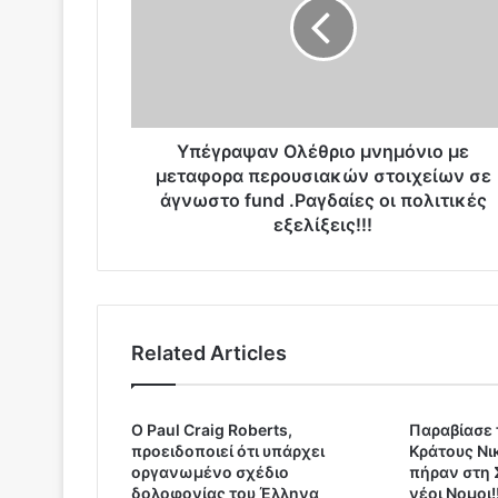
γ
ρ
α
ψ
α
ν
Ο
Yπέγραψαν Ολέθριο μνημόνιο με
λ
μεταφορα περουσιακών στοιχείων σε
έ
άγνωστο fund .Ραγδαίες οι πολιτικές
θ
εξελίξεις!!!
ρ
ι
ο
μ
ν
Related Articles
η
μ
ό
ν
O Paul Craig Roberts,
Παραβίασε 
προειδοποιεί ότι υπάρχει
Κράτους Νι
ι
οργανωμένο σχέδιο
πήραν στη 
ο
δολοφονίας του Έλληνα
νέοι Νομοι!