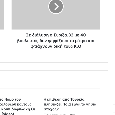
ι
ά
λ
υ
σ
η
ο
Σε διάλυση ο Συριζα.32 με 40
Σ
βουλευτές δεν ψηφίζουν τα μέτρα και
υ
φτιάχνουν δική τους Κ.Ο
ρ
ι
ζ
α
.
3
2
μ
ε
το Νομο του
4
Η επίθεση από Τουρκία
κολούζου και τους
πλησιάζει.Ποια είναι τα νησιά
0
Σκουπιδοφυλακή.Οι
στόχος?
β
!!(video)