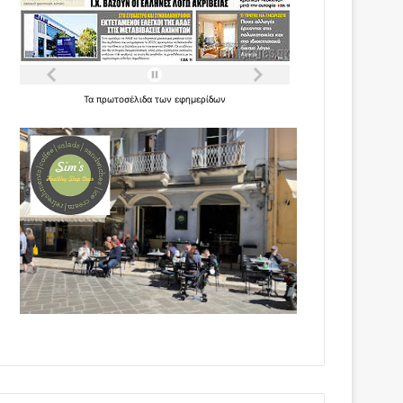
Τα
πρωτοσέλιδα
των
εφημερίδων