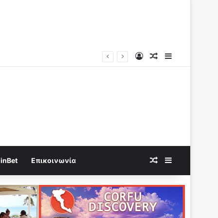
Log In
Random Article
Sidebar
κατέπεσαν
Random Article
Sidebar
inBet
Επικοινωνία