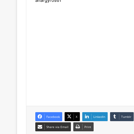
anargyros61
Facebook
X
LinkedIn
Tumblr
Share via Email
Print