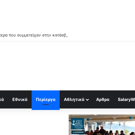
τερα που συμμετείχαν στην κατάσβεση συγκρούστηκαν στον αέρα και 
κά
Εθνικά
Περίεργα
Αθλητικά
Αρθρα
SalaryW