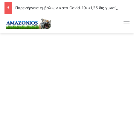
Παρενέργεια εμβολίων κατά Covid-19: «1,25 δις γυναίκες θα τεκνοποιήσουν ένα είδος ανθρώπου που δεν έχει υπάρξει μέχρι στιγμής»
Μ