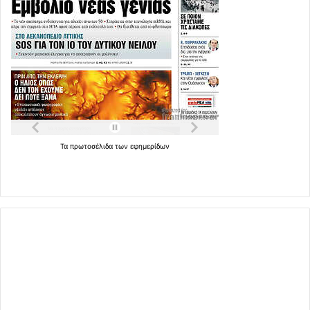
Τα
πρωτοσέλιδα
των
εφημερίδων