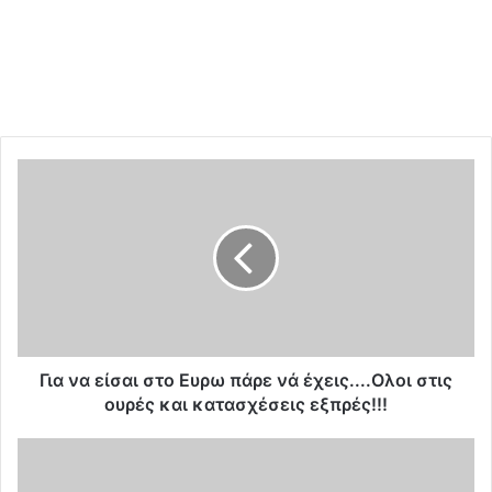
Γ
ι
α
ν
α
ε
ί
σ
α
ι
Για να είσαι στο Ευρω πάρε νά έχεις....Ολοι στις
σ
ουρές και κατασχέσεις εξπρές!!!
τ
ο
Σ
Ε
φ