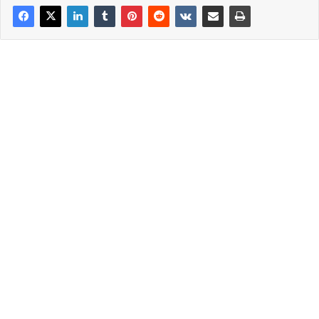
πρόβλημα στον προορισμό του.Οι άλλοι μόλις το βλέπουν
μένουν σεκο!!!