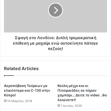
υ
α
ρ
γ
ω
ή
π
σ
ά
τ
ρ
ο
ε
Λ
ν
ο
Σφαγή στο Λονδίνο: Διπλή τρομοκρατική
ά
ν
επίθεση με μαχαίρι ενώ αυτοκίνητο πάταγε
έ
δ
πεζούς!
χ
ί
ε
ν
ι
ο
ς
Related Articles
:
.
Δ
.
ι
.
π
Αεραπόβαση Τούρκων με
Κούλη μέχρι και οι
.
λ
ελικόπτερα και C-130 στην
Πιτσιρικάδες σε πήραν
Ο
ή
Κύπρο!
χαμπάρι….Δειτε το video ..θα
λ
τ
λοιώσετε!!
10 Μαρτίου, 2018
ο
ρ
1 Ιουνίου, 2020
ι
ο