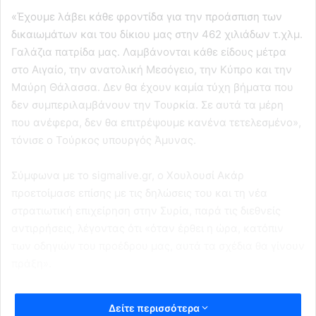
«Έχουμε λάβει κάθε φροντίδα για την προάσπιση των
δικαιωμάτων και του δίκιου μας στην 462 χιλιάδων τ.χλμ.
Γαλάζια πατρίδα μας. Λαμβάνονται κάθε είδους μέτρα
στο Αιγαίο, την ανατολική Μεσόγειο, την Κύπρο και την
Μαύρη Θάλασσα. Δεν θα έχουν καμία τύχη βήματα που
δεν συμπεριλαμβάνουν την Τουρκία. Σε αυτά τα μέρη
που ανέφερα, δεν θα επιτρέψουμε κανένα τετελεσμένο»,
τόνισε ο Τούρκος υπουργός Άμυνας.
Σύμφωνα με το sigmalive.gr, ο Χουλουσί Ακάρ
προετοίμασε επίσης με τις δηλώσεις του και τη νέα
στρατιωτική επιχείρηση στην Συρία, παρά τις διεθνείς
αντιρρήσεις, λέγοντας ότι «όταν έρθει η ώρα, κατόπιν
των οδηγιών του προέδρου μας, αυτά τα σχέδια θα γίνουν
πράξη».
Δείτε περισσότερα