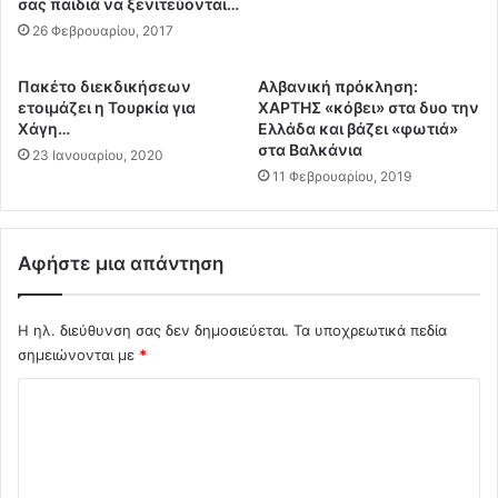
έ
μ
σας παιδιά να ξενιτεύονται…
ρ
ο
26 Φεβρουαρίου, 2017
ε
ρ
υ
φ
Πακέτο διεκδικήσεων
Αλβανική πρόκληση:
σ
η
ετοιμάζει η Τουρκία για
ΧΑΡΤΗΣ «κόβει» στα δυο την
α
μ
Χάγη…
Ελλάδα και βάζει «φωτιά»
ν
ά
στα Βαλκάνια
23 Ιανουαρίου, 2020
1
ζ
11 Φεβρουαρίου, 2019
9
α
γ
δ
έ
ε
φ
ν
Αφήστε μια απάντηση
υ
α
ρ
π
ε
ο
Η ηλ. διεύθυνση σας δεν δημοσιεύεται.
Τα υποχρεωτικά πεδία
ς
δ
σημειώνονται με
*
.
ε
Σ
.
χ
.
ό
χ
(
μ
ό
v
α
i
σ
λ