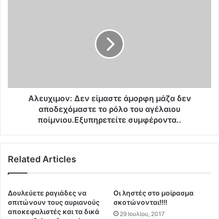
σ
Α
τ
λ
ρ
ε
ο
υ
φ
χ
έ
ι
ς
μ
σ
ο
τ
ν
η
:
Αλευχιμον: Δεν είμαστε άμορφη μάζα δεν
ν
Δ
αποδεχόμαστε το ρόλο του αγέλαιου
Κ
ε
ποίμνιου.Εξυπηρετείτε συμφέροντα..
ρ
ν
ή
ε
τ
ί
η
Related Articles
μ
.
α
.
σ
Κ
τ
Δουλεύετε ραγιάδες να
Οι ληστές στο μοίρασμα
α
ε
σπιτώνουν τους αυριανούς
σκοτώνονται!!!!
τ
ά
αποκεφαλιστές και τα δικά
29 Ιουλίου, 2017