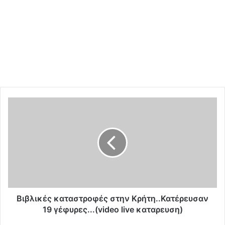
Β
ι
β
λ
ι
κ
έ
ς
κ
α
Βιβλικές καταστροφές στην Κρήτη..Κατέρευσαν
τ
19 γέφυρες...(video live καταρευση)
α