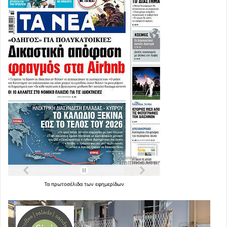
Τα
πρωτοσέλιδα
των
εφημερίδων