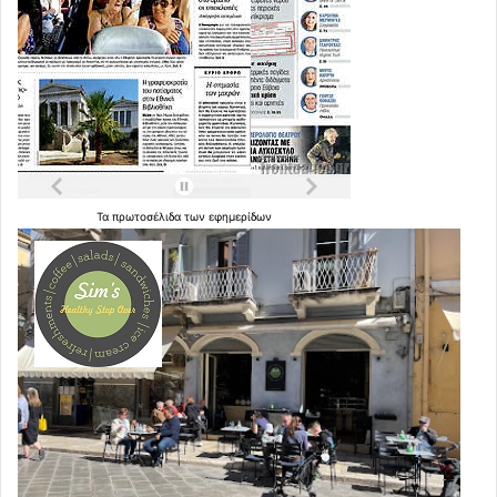
Τα
πρωτοσέλιδα
των
εφημερίδων