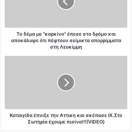
μ
α
μ
ε
"
κ
Το δέμα με "καρκίνο" έπεσε στο δρόμο και
α
αποκάλυψε ότι πέφτουν σείμικτα απορρίμματα
ρ
στη Λευκίμμη
κ
ί
Κ
ν
α
ο
τ
"
α
έ
ι
π
γ
ε
ί
σ
δ
ε
α
σ
έ
Καταιγίδα έπνιξε την Αττικη και σκέπασε ΙΧ.Στο
τ
π
Σωτηρία έχουμε πισίνα!!!(VIDEO)
ο
ν