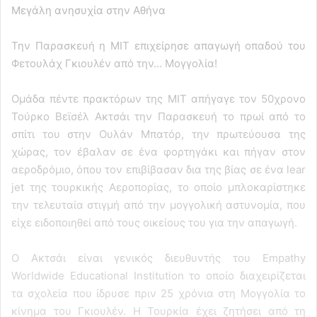
Μεγάλη ανησυχία στην Αθήνα
Την Παρασκευή η ΜΙΤ επιχείρησε απαγωγή οπαδού του
Φετουλάχ Γκιουλέν από την… Μογγολία!
Ομάδα πέντε πρακτόρων της ΜΙΤ απήγαγε τον 50χρονο
Τούρκο Βεϊσέλ Ακτσάι την Παρασκευή το πρωί από το
σπίτι του στην Ουλάν Μπατόρ, την πρωτεύουσα της
χώρας, τον έβαλαν σε ένα φορτηγάκι και πήγαν στον
αεροδρόμιο, όπου τον επιβίβασαν δια της βίας σε ένα lear
jet της τουρκικής Αεροπορίας, το οποίο μπλοκαρίστηκε
την τελευταία στιγμή από την μογγολική αστυνομία, που
είχε ειδοποιηθεί από τους οικείους του για την απαγωγή.
Ο Ακτσάι είναι γενικός διευθυντής του Empathy
Worldwide Educational Institution το οποίο διαχειρίζεται
τα σχολεία που ίδρυσε πριν 25 χρόνια στη Μογγολία το
κίνημα του Γκιουλέν. Η Τουρκία έχει ζητήσει από τη