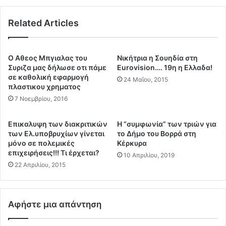
δ
ι
ρ
ξ
ό
Related Articles
ε
μ
τ
ο
η
κ
ν
Ο Αθεος Μπγιαλας του
Νικήτρια η Σουηδία στη
α
Α
Συριζα μας δήλωσε οτι πάμε
Eurovision…. 19η η Ελλαδα!
ι
τ
σε καθολική εφαρμογή
24 Μαΐου, 2015
α
πλαστικου χρηματος
τ
π
ι
7 Νοεμβρίου, 2016
ο
κ
κ
η
Eπικαλυψη των διακριτικών
Η “συμφωνία” των τριών για
ά
κ
των Ελ.υποβρυχίων γίνεται
το Δήμο του Βορρά στη
λ
α
μόνο σε πολεμικές
Κέρκυρα
υ
ι
επιχειρήσεις!!! Τι έρχεται?
10 Απριλίου, 2019
ψ
σ
22 Απριλίου, 2015
ε
κ
ό
έ
τ
π
ι
α
Αφήστε μια απάντηση
π
σ
έ
ε