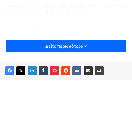
Τελικά ο Βεϊσέλ Ακτσάι παραδόθηκε και το το τουρκικό
αεροσκάφος απογειώθηκε χωρίς αυτόν…
Πενταπόσταγμα
Δείτε περισσότερα