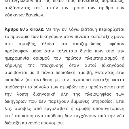
καταγγείλουν και τις δικές τους δανειακές συμβάσεις,
αυξάνοντας κατ΄ αυτόν τον τρόπο των αριθμό των
κόκκινων δανείων.
Άρθρο 975 ΚΠολΔ
Με την εν λόγω διάταξη περιορίζεται
το προνόμιο των δικηγόρων στον πίνακα κατάταξης μόνο
στις αμοιβές, έξοδα και αποζημιώσεις, εφόσον
προέκυψαν μέσα στην τελευταία διετία πριν από την
ημερομηνία ορισμού του πρώτου πλειστηριασμού ή
κήρυξης της πτώχευσης όταν αυτοί (δικηγόροι)
αμείβονται με 3 πάγια περιοδική αμοιβή, θέτοντας έτσι
εκποδών (σε αντίθεση με την ισχύουσα διάταξη «κατά
υπόθεση») το σύνολο των αμοιβών που προέρχονται από
την λοιπή δικηγορική ύλη της πλειοψηφίας των
δικηγόρων που δεν παρέχουν έμμισθες υπηρεσίες. Έτσι
λ.χ. αμοιβές από εργολαβικό ή αμοιβή υπολογιζόμενη
κατ΄ αποκοπή ανά υπόθεση δεν τυγχάνουν υπό την νέα
διάταξη κανενός προνομίου.