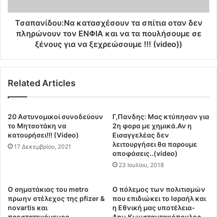
ψ
δ
η
ο
φ
υ
Τσαπανίδου:Να κατασχέσουν τα σπίτια οταν δεν
ί
:
πληρώνουν τον ΕΝΦΙΑ και να τα πουλήσουμε σε
σ
Ν
ξένους για να ξεχρεώσουμε !!! (video))
ο
α
υ
κ
ν
α
τ
Related Articles
τ
α
α
μ
σ
έ
χ
20 Αστυνομικοί συνοδεύουν
Γ,Πανδης: Μας κτύπησαν για
τ
έ
το Μητσοτάκη να
2η φορα με χημικά.Αν η
ρ
σ
κατουρήσει!!! (Video)
Εισαγγελέας δεν
α
ο
λειτουργήσει θα παρουμε
17 Δεκεμβρίου, 2021
τ
αποφάσεις..(video)
υ
α
ν
23 Ιουλίου, 2018
φ
τ
ό
α
O σηματάκιας του metro
Ο πόλεμος των πολιτισμών
π
σ
πρωην στέλεχος της pfizer &
που επιδιώκει το Ισραήλ και
λ
π
novartis και
η Εθνική μας υποτέλεια-
α
ί
προστατευόμενος
Δημ.Κωνσταντακόπουλος