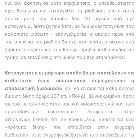
για την άσκηση σε αυτό επιχείρησης, ο υπερθεματιστής
έχει δικαίωμα να καταγγείλει τη μίσθωση, οπότε αυτή
λύεται μετά την πάροδο δύο (2) μηνών από την
καταγγελία, διάταξη που θέτει σε δυσμενέστατη θέση τον
καλόπιστο μισθωτή – επαγγελματία, ο οποίος πέρα από
την απώλεια του μισθίου θα έχει και τεράστια οικονομική
ζημία στη περίπτωση που θα έχει προβεί, καθ΄ οιονδήποτε
τρόπο, σε επενδύσεις στο μίσθιο που πλειστηριάσθηκε.
Καταργείται η εμμάρτυρη απόδειξη με αποτέλεσμα να
καθίσταται άνευ ουσιαστικού περιεχομένου η
αποδεικτική διαδικασία
και να αναιρείται κάθε έννοια
δίκαιης δίκης(άρθρο 237 επ. ΚΠολΔ). Συγκεκριμένα, όσον
αφορά τις αλλαγές στην τακτική διαδικασία ενώπιον των
πρωτοβαθμίων δικαστηρίων: Αναφέρεται στην
αιτιολογική έκθεση ότι, εν προκειμένω, υιοθετείται ένα
«πρότυπο δίκης» που στηρίζεται στην έγγραφη
διαδικασία, στην έγγραφη διεξαγωγή των αποδείξεων. Το