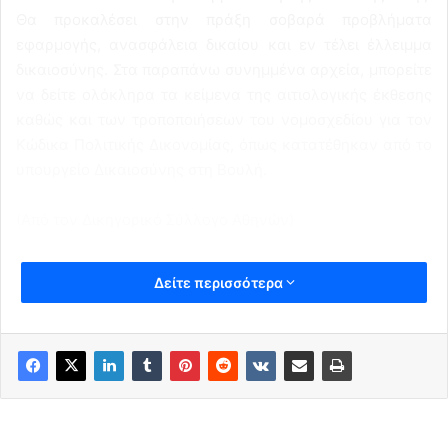
Θα προκαλέσει στην πράξη σοβαρά προβλήματα
εφαρμογής, ανασφάλεια δικαίου και εν τέλει έλλειμμα
δικαιοσύνης. Στα παραπάνω συνημμένα αρχεία, μπορείτε
να δείτε ολόκληρα τα κείμενα της αιτιολογικής έκθεσης
καθώς και των τροποποιήσεων του νομοσχεδίου για τον
Κώδικα Πολιτικής Δικονομίας, όπως κατατέθηκαν από το
υπουργείο Δικαιοσύνης στη Βουλή.
(Από τον Δικηγορικό Σύλλογο Αθηνών)
Δείτε περισσότερα