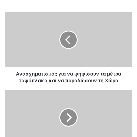
Α
ν
α
σ
χ
η
μ
α
τ
ι
Ανασχηματισμός για να ψηφίσουν τα μέτρα
σ
ταφόπλακα και να παραδώσουν τη Χώρα
μ
ό
Τ
ς
σ
γ
α
ι
π
α
α
ν
ν
α
ί