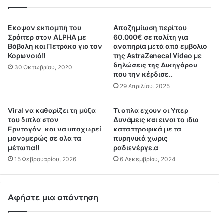
γ
ν
ά
ι
ν
ο
Εκοψαν εκπομπή του
Αποζημίωση περίπου
ω
Ο
Σρόιτερ στον ALPHA με
60.000€ σε πολίτη για
σ
Δ
Βόβολη και Πετράκο για τον
αναπηρία μετά από εμβόλιο
η
Κορωνοιό!!
της AstraZeneca! Video με
Ο
δηλώσεις της Δικηγόρου
Σ
Σ
30 Οκτωβρίου, 2020
που την κέρδισε..
ω
Τ
ρ
29 Απριλίου, 2025
Ρ
ρ
Ω
α
Τ
Viral να καθαρίζει τη μύξα
Τι οπλα εχουν οι Υπερ
.
Η
του διπλα στον
Δυνάμεις και ειναι το ιδιο
Ε
Ρ
Ερντογάν..και να υποχωρεί
καταστροφικά με τα
κ
μονομερώς σε ολα τα
πυρηνικά χωρις
Α
μέτωπα!!
ραδιενέργεια
λ
Σ
ε
!
15 Φεβρουαρίου, 2026
6 Δεκεμβρίου, 2024
ι
!
σ
!
α
!
Αφήστε μια απάντηση
ν
τ