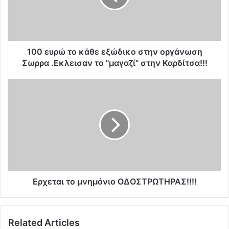
ρ
ώ
τ
ο
κ
100 ευρώ το κάθε εξώδικο στην οργάνωση
ά
Σωρρα .Εκλεισαν το "μαγαζί" στην Καρδίτσα!!!
θ
ε
E
ε
ρ
ξ
χ
ώ
ε
δ
τ
ι
α
κ
ι
ο
τ
σ
ο
τ
μ
Eρχεται το μνημόνιο ΟΔΟΣΤΡΩΤΗΡΑΣ!!!!
η
ν
ν
η
ο
μ
Related Articles
ρ
ό