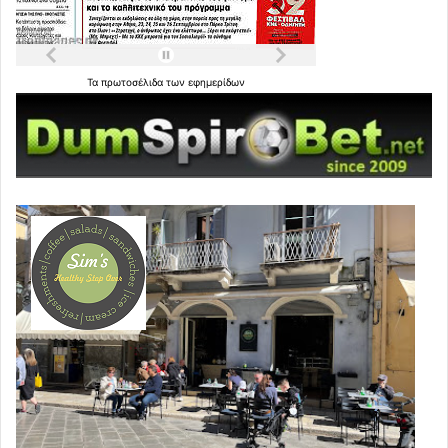
Τα
πρωτοσέλιδα
των
εφημερίδων