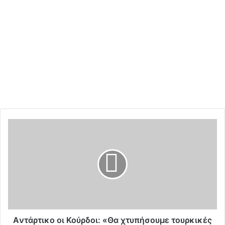
A
ν
τ
ά
ρ
τ
ι
κ
ο
ο
Aντάρτικο οι Κούρδοι: «Θα χτυπήσουμε τουρκικές