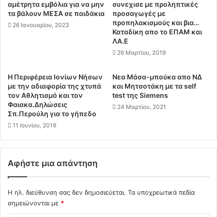
ε
ύ
αμέτρητα εμβόλια για να μην
συνεχισε με προληπτικές
τ
ρ
τα βάλουν ΜΕΣΑ σε παιδάκια
προσαγωγές με
ο
ο
προπηλακισμούς και βια…
26 Ιανουαρίου, 2023
υ
Καταδίκη απο το ΕΠΑΜ και
υ
ΛΑ.Ε
ρ
ς
κ
.
26 Μαρτίου, 2019
ι
.
κ
.
Η Περιφέρεια Ιονίων Νήσων
Nεα Μάσα-μπούκα απο ΝΔ
έ
Ε
με την αδιαφορία της χτυπά
και Μητσοτάκη με τα self
ς
β
τον Αθλητισμό και τον
test της Siemens
π
α
Φαιακα.Δηλώσεις
24 Μαρτίου, 2021
ό
Σπ.Περούλη για το γήπεδο
λ
λ
α
11 Ιουνίου, 2019
ε
ν
ι
φ
ς
ω
Αφήστε μια απάντηση
»
τ
Π
ι
α
α
Η ηλ. διεύθυνση σας δεν δημοσιεύεται.
Τα υποχρεωτικά πεδία
γ
σ
σημειώνονται με
*
ί
τ
δ
ο