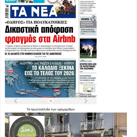
Τα
πρωτοσέλιδα
των
εφημερίδων