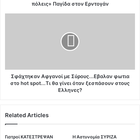
ι
πόλεις» Παγίδα στον Ερντογάν
Κ
ο
Σ
ύ
φ
ρ
ά
δ
χ
ο
τ
ι
η
:
κ
«
α
Θ
ν
α
Α
Σφάχτηκαν Αφγανοί με Σύρους...Εβαλαν φωτια
χ
φ
στο hot spot...Τι θα γίνει όταν ξεσπάσουν στους
τ
γ
Ελληνες?
υ
α
π
ν
ή
ο
σ
Related Articles
ί
ο
μ
υ
ε
μ
Σ
Γιατροί ΚΑΤΕΣΤΡΕΨΑΝ
Η Αστυνομία ΣΥΡΙΖΑ