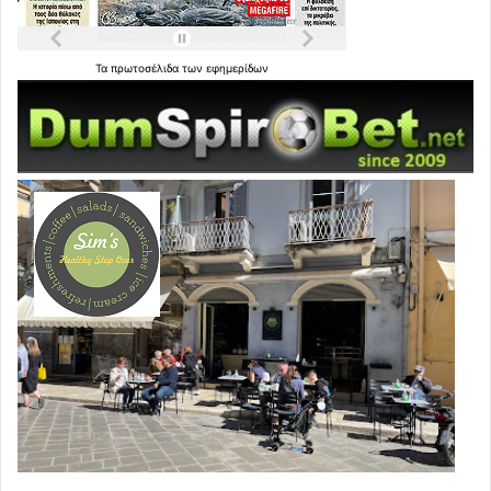
Τα
πρωτοσέλιδα
των
εφημερίδων