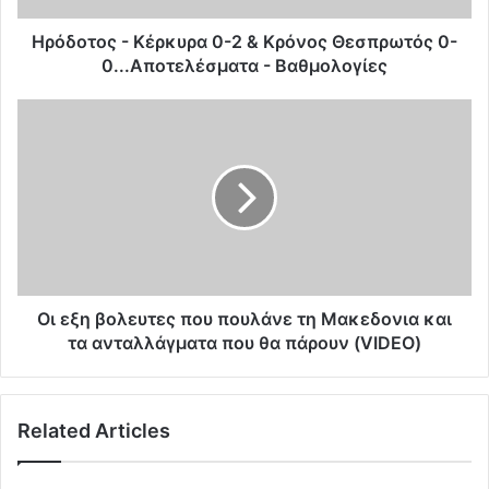
-
Κ
Ηρόδοτος - Κέρκυρα 0-2 & Κρόνος Θεσπρωτός 0-
έ
0...Αποτελέσματα - Βαθμολογίες
ρ
κ
Ο
υ
ι
ρ
ε
α
ξ
0
η
-
β
2
ο
&
λ
Κ
ε
ρ
υ
Οι εξη βολευτες που πουλάνε τη Μακεδονια και
ό
τ
τα ανταλλάγματα που θα πάρουν (VIDEO)
ν
ε
ο
ς
ς
π
Related Articles
Θ
ο
ε
υ
σ
π