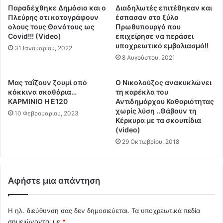
π
ο
Παραδέχθηκε Δημόσια και ο
Διαδηλωτές επιτέθηκαν και
ρ
υ
Πλεύρης οτι καταγράφουν
έσπασαν στο ξύλο
ω
λ
ολους τους Θανάτους ως
Πρωθυπουργό που
τ
Covid!!! (Video)
επιχείρησε να περάσει
ά
υποχρεωτικό εμβολιασμό!!
ό
ν
31 Ιανουαρίου, 2022
ς
ε
8 Αυγούστου, 2021
0
τ
-
η
Μας ταΐζουν ζουμί από
Ο Νικολούζος ανακυκλώνει
0
Μ
κόκκινα σκαθάρια…
τη καρέκλα του
.
α
ΚΑΡΜΙΝΙΟ Η Ε120
Αντιδημάρχου Καθαριότητας
.
κ
χωρίς λύση ..Θάβουν τη
10 Φεβρουαρίου, 2023
.
ε
Κέρκυρα με τα σκουπίδια
Α
(video)
δ
π
ο
29 Οκτωβρίου, 2018
ο
ν
τ
ι
ε
α
Αφήστε μια απάντηση
λ
κ
έ
α
σ
ι
Η ηλ. διεύθυνση σας δεν δημοσιεύεται.
Τα υποχρεωτικά πεδία
μ
τ
σημειώνονται με
*