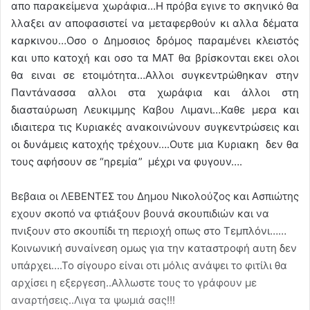
απο παρακείμενα χωράφια…Η πρόβα εγινε το σκηνικό θα
λλαξει αν αποφασιστεί να μεταφερθούν κι αλλα δέματα
καρκινου…Οσο ο Δημοσιος δρόμος παραμένει κλειστός
και υπο κατοχή και οσο τα ΜΑΤ θα βρίσκονται εκει ολοι
θα ειναι σε ετοιμότητα…Αλλοι συγκεντρώθηκαν στην
Παντάνασσα αλλοι στα χωράφια και άλλοι στη
διασταύρωση Λευκιμμης Καβου Λιμανι…Καθε μερα και
ιδιαιτερα τις Κυριακές ανακοινώνουν συγκεντρώσεις και
οι δυνάμεις κατοχής τρέχουν….Ουτε μια Κυριακη δεν θα
τους αφήσουν σε “ηρεμία” μέχρι να φυγουν….
Βεβαια οι ΛΕΒΕΝΤΕΣ του Δημου Νικολούζος και Ασπιώτης
εχουν σκοπό να φτιάξουν βουνά σκουπιδιών και να
πνιξουν στο σκουπίδι τη περιοχή οπως στο Τεμπλόνι……
Κοινωνική συναίνεση ομως για την καταστροφή αυτη δεν
υπάρχει….Το σίγουρο είναι οτι μόλις ανάψει το φιτίλι θα
αρχίσει η εξεργεση..Αλλωστε τους το γράφουν με
αναρτήσεις..Λιγα τα ψωμιά σας!!!