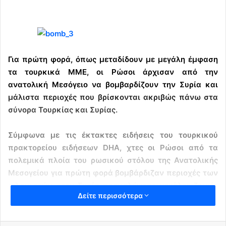
Για πρώτη φορά, όπως μεταδίδουν με μεγάλη έμφαση
τα τουρκικά ΜΜΕ, οι Ρώσοι άρχισαν από την
ανατολική Μεσόγειο να βομβαρδίζουν την Συρία και
μάλιστα περιοχές που βρίσκονται ακριβώς πάνω στα
σύνορα Τουρκίας και Συρίας.
Σύμφωνα με τις έκτακτες ειδήσεις του τουρκικού
πρακτορείου ειδήσεων DHA, χτες οι Ρώσοι από τα
πολεμικά πλοία του ρωσικού στόλου της Ανατολικής
Μεσογείου για πρώτη φορά βομβάρδιζαν περιοχές των
ισλαμιστών στην Συρία προκαλώντας μεγάλες ζημιές
Δείτε περισσότερα
στις γραμμές τους και πολλούς νεκρούς.
Όπως αναφέρεται, οι ρωσικές βόμβες έπληξαν