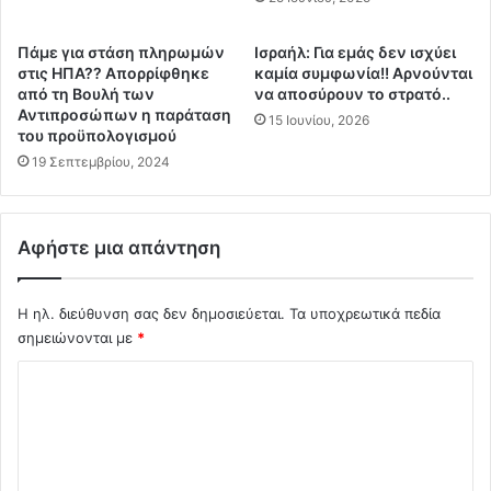
προκαλώντας μεγάλη αίσθηση στα τουρκικά ΜΜΕ.
π
ν
ο
τ
Πάμε για στάση πληρωμών
Ισραήλ: Για εμάς δεν ισχύει
φ
η
στις ΗΠΑ?? Απορρίφθηκε
καμία συμφωνία!! Αρνούνται
α
σ
από τη Βουλή των
να αποσύρουν το στρατό..
σ
α
Αντιπροσώπων η παράταση
15 Ιουνίου, 2026
ι
ν
του προϋπολογισμού
σ
τ
19 Σεπτεμβρίου, 2024
α
ο
ν
υ
κ
ς
Αφήστε μια απάντηση
α
Ε
ι
λ
τ
λ
Η ηλ. διεύθυνση σας δεν δημοσιεύεται.
Τα υποχρεωτικά πεδία
α
η
σημειώνονται με
*
υ
ν
π
ε
Σ
α
ς
κ
χ
π
ο
ο
ό
υ
λ
λ
α
ί