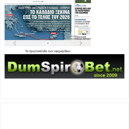
Τα
πρωτοσέλιδα
των
εφημερίδων