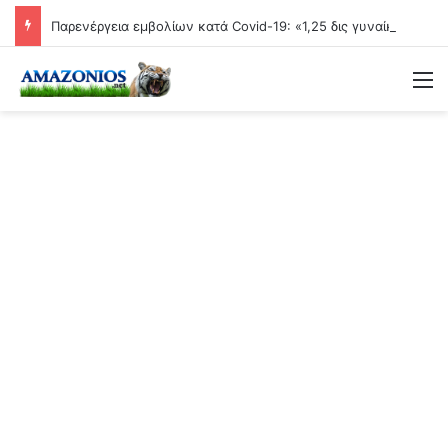
Παρενέργεια εμβολίων κατά Covid-19: «1,25 δις γυναίκες θα τεκνοποιήσουν ένα είδος ανθρώπου που δεν έχει υπάρξει μέχρι στιγμής»
Μ