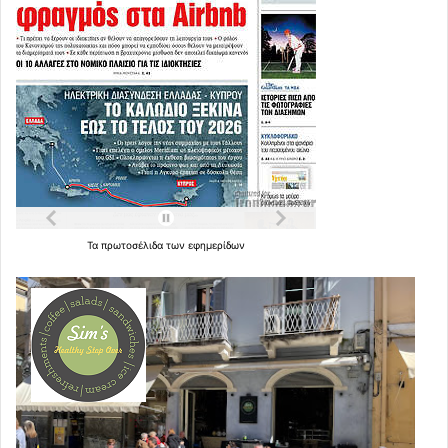
Τα
πρωτοσέλιδα
των
εφημερίδων