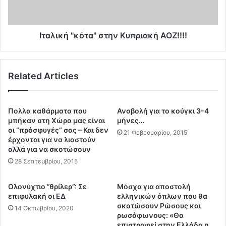
ι
ή
ζ
"
α
κ
ν
ό
Ιταλική "κότα" στην Κυπριακή ΑΟΖ!!!!
τ
τ
ο
α
Ε
"
Related Articles
λ
σ
λ
τ
η
η
ν
ν
Πολλα καθάρματα που
Αναβολή για το κούγκι 3-4
ι
Κ
μπήκαν στη Χώρα μας είναι
μήνες…
κ
υ
οι “πρόσφυγές” σας – Και δεν
21 Φεβρουαρίου, 2015
ό
έρχονται για να λιαστούν
π
αλλά για να σκοτώσουν
π
ρ
λ
ι
28 Σεπτεμβρίου, 2015
ή
α
ρ
κ
Ολονύχτιο ”θρίλερ”: Σε
Μόσχα για αποστολή
ω
ή
επιφυλακή οι EΔ
ελληνικών όπλων που θα
μ
Α
σκοτώσουν Ρώσους και
14 Οκτωβρίου, 2020
α
Ο
ρωσόφωνους: «Θα
τ
επιστραφεί στην Ελλάδα η
Ζ