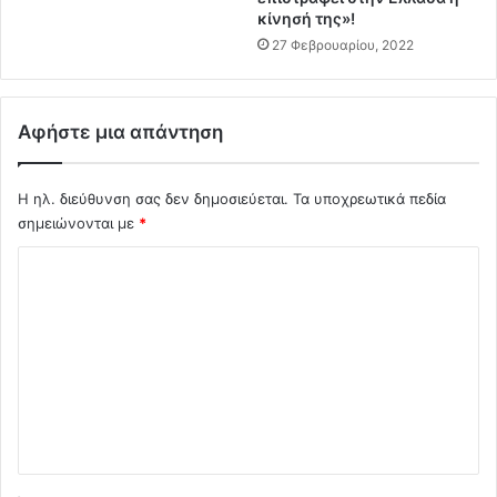
ο
κίνησή της»!
!
υ
!
27 Φεβρουαρίου, 2022
Γ
!
α
!
ύ
Αφήστε μια απάντηση
δ
ο
ς
Η ηλ. διεύθυνση σας δεν δημοσιεύεται.
Τα υποχρεωτικά πεδία
σ
σημειώνονται με
*
τ
α
Σ
Ι
χ
μ
ι
ό
α
λ
.
Ε
ι
ρ
ο
χ
ε
*
τ