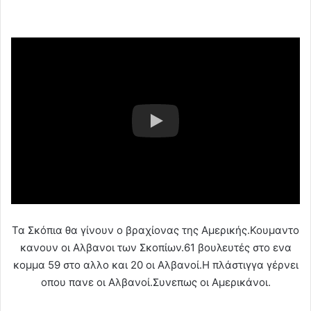
Τα Σκόπια θα γίνουν ο βραχίονας της Αμερικής.Κουμαντο
κανουν οι Αλβανοι των Σκοπίων.61 βουλευτές στο ενα
κομμα 59 στο αλλο και 20 οι Αλβανοί.Η πλάστιγγα γέρνει
οπου πανε οι Αλβανοί.Συνεπως οι Αμερικάνοι.