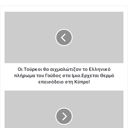
O
ι
Τ
ο
ύ
ρ
κ
ο
ι
θ
Oι Τούρκοι θα αιχμαλώτιζαν το Ελληνικό
α
πλήρωμα του Γαύδος στα Ιμια.Ερχεται Θερμό
α
επεισόδειο στη Κύπρο!
ι
χ
Ι
μ
τ
α
α
λ
λ
ώ
ι
τ
κ