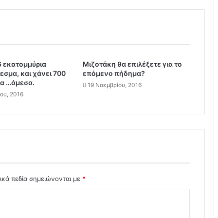
ι
μ
α
ζ
ι
κ
6 εκατομμύρια
ή
Μιζοτάκη θα επιλέξετε για το
σμα, και χάνει 700
επόμενο πήδημα?
ε
α …άμεσα.
κ
19 Νοεμβρίου, 2016
ου, 2016
κ
έ
ν
ω
σ
η
4
ε
κ
ικά πεδία σημειώνονται με
*
α
τ
ο
μ