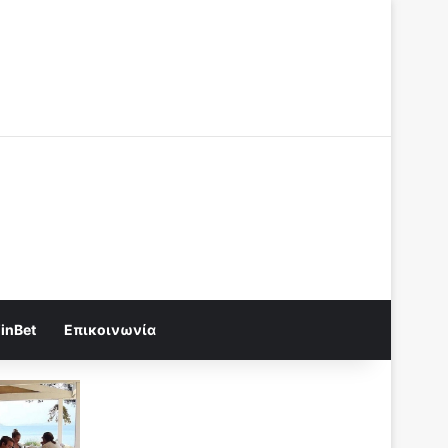
Log In
Random Article
Sidebar
Random Article
Sidebar
inBet
Επικοινωνία