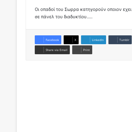
Oι οπαδοί του Σωρρα κατηγορούν οποιον εχει
σε πάνελ του διαδυκτίου…..
Facebook
X
LinkedIn
Tumblr
Share via Email
Print