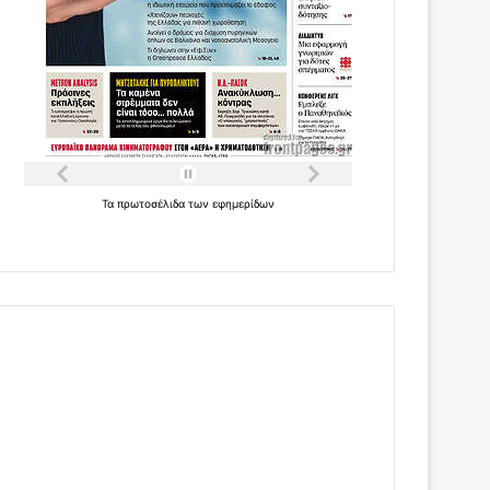
Τα
πρωτοσέλιδα
των
εφημερίδων