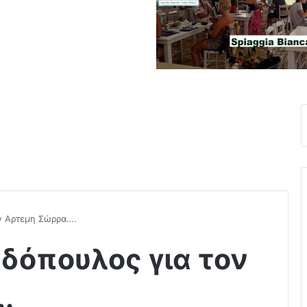
ν Αρτεμη Σώρρα….
δόπουλος για τον
.