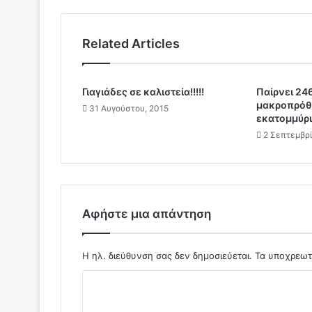
!
!
!
Related Articles
!
1
8
Φ
Γιαγιάδες σε καλιστεία!!!!!
Παίρνει 24
μακροπρόθε
Ο
31 Αυγούστου, 2015
εκατομμύρι
Ρ
Ε
2 Σεπτεμβρί
Σ
Τ
Α
Λ
Ε
Αφήστε μια απάντηση
Φ
T
Α
Η ηλ. διεύθυνση σας δεν δημοσιεύεται.
Τα υποχρεωτ
Μ
Σ
Α
Σ
χ
α