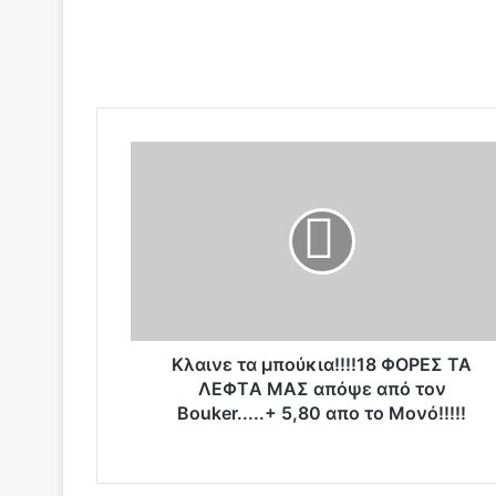
Κ
λ
α
ι
ν
ε
τ
α
μ
π
Κλαινε τα μπούκια!!!!18 ΦΟΡΕΣ ΤΑ
ο
ΛΕΦTΑ ΜΑΣ απόψε από τον
ύ
Bouker.....+ 5,80 απο το Μονό!!!!!
κ
ι
α