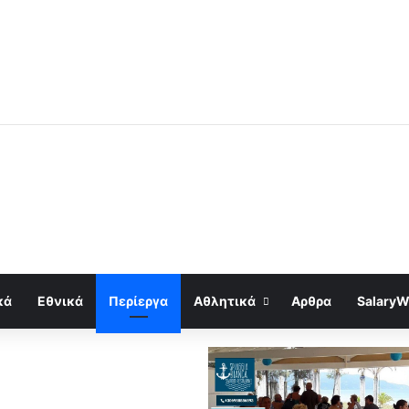
κά
Εθνικά
Περίεργα
Αθλητικά
Αρθρα
SalaryW