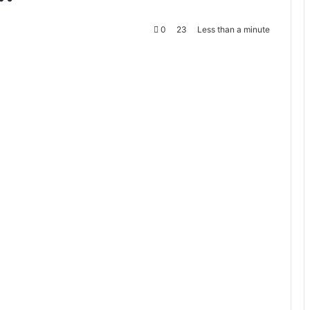
0
23
Less than a minute