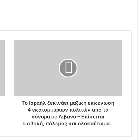
Τ
ο
Ι
σ
ρ
α
ή
λ
ξ
ε
Το Ισραήλ ξεκινάει μαζική εκκένωση
κ
4 εκατομμυρίων πολιτών από τα
ι
σύνορα με Λίβανο – Επίκειται
ν
εισβολή, πόλεμος και ολοκαύτωμα…
ά
ε