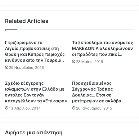
χ
ε
ε
2
ι
4
μ
Related Articles
ω
ά
ρ
ρ
ε
η
ς
Γκριζαρισμένο το
Το ξεπούλημα του ονόματος
(
κ
Αιγαίο,προβοκατσιες στη
ΜΑΚΕΔΟΝΙΑ ολοκληρώνουν
v
α
Θρακη και Κυπρος περιοχές
οι προδότες πολιτικοί…
i
ι
κινδύνου απο την Τουρκια..
28 Μαΐου, 2018
d
τ
29 Νοεμβρίου, 2016
e
ρ
o
ε
Σχέδιο εξέγερσης
Προσχεδιασμένος
)
λ
ισλαμιστών στην Ελλάδα με
Σύγχρονος Τρόπος
γ
λ
εντολές Ερντογάν
Δουλείας… Eτσι σε
ι
ά
καταγγέλλουν τα «Επίκαιρα»
μετέτρεψαν σε σκλάβο…
α
λ
13 Απριλίου, 2017
20 Ιανουαρίου, 2015
τ
ε
ο
φ
ν
τ
Ε
ά
Αφήστε μια απάντηση
ρ
(