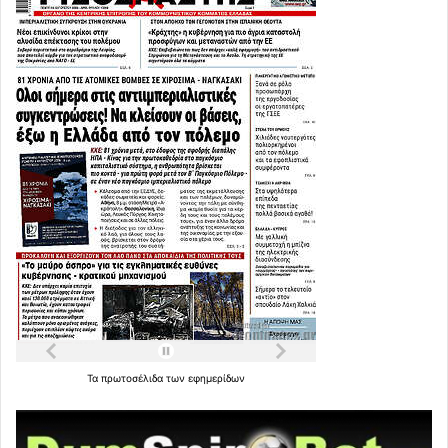
Τα
πρωτοσέλιδα
των
εφημερίδων