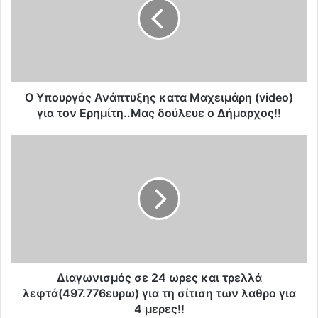
ο
υ
ρ
γ
ό
ς
Α
Ο Υπουργός Ανάπτυξης κατα Μαχειμάρη (video)
ν
για τον Ερημίτη..Μας δούλευε ο Δήμαρχος!!
ά
π
Δ
τ
ι
υ
α
ξ
γ
η
ω
ς
ν
κ
ι
α
σ
τ
μ
α
ό
Διαγωνισμός σε 24 ωρες και τρελλά
Μ
ς
λεφτά(497.776ευρω) για τη σίτιση των λαθρο για
α
σ
4 μερες!!