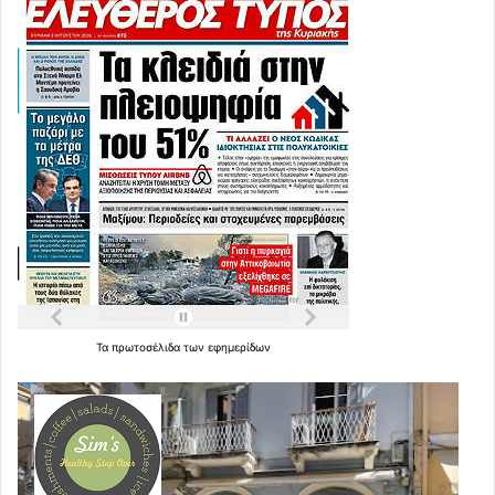
Τα
πρωτοσέλιδα
των
εφημερίδων