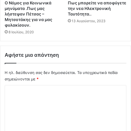
Ο Νόμος για Κοινωνικά
Πως μπορείτε να αποφύγετε
ο
δ
μηνύματα .Πως μας
την νεα Ηλεκτρονική
ζ
ε
λήστεψαν Πέτσας –
Ταυτότητα..
ά
ς
Μητσοτάκης για να μας
13 Αυγούστου, 2023
ν
α
φυλακίσουν.
η
π
8 Ιουλίου, 2020
η
ο
Κ
τ
έ
ο
ρ
Κ
Αφήστε μια απάντηση
κ
Ε
υ
Ε
ρ
Λ
Η ηλ. διεύθυνση σας δεν δημοσιεύεται.
Τα υποχρεωτικά πεδία
α
Π
σημειώνονται με
*
π
Ν
Σ
ε
Ο
ρ
τ
χ
ι
ο
ό
μ
2
έ
0
λ
ν
1
ι
ε
4