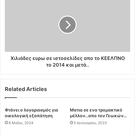
Χ
τ
ι
έ
λ
φ
ι
ε
ά
ρ
δ
ε
ε
τ
ς
α
ε
σ
υ
Χιλιάδες ευρω σε ιστοσελίδες απο το ΚΕΕΛΠΝΟ
κ
ρ
το 2014 και μετά..
ο
ω
υ
σ
π
ε
ί
Related Articles
ι
δ
σ
ι
τ
α
ο
Φτάνει ο λογαριασμός για
Ματια σε ενα τρομακτικό
σ
σ
οικολογική εξαπάτηση
μέλλον…απο τον Γεωκών…
τ
ε
6 Μαΐου, 2024
5 Ιανουαρίου, 2023
η
λ
Κ
ί