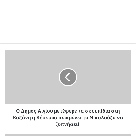
Ο
Δ
ή
μ
ο
ς
Α
ι
γ
ί
Ο Δήμος Αιγίου μετέφερε τα σκουπίδια στη
ο
Κοζάνη η Κέρκυρα περιμένει το Νικολούζο να
υ
ξυπνήσει!!
μ
ε