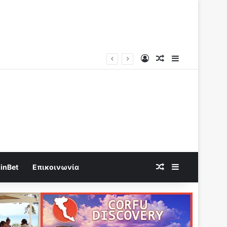
Log In
Random Article
Sidebar
Καίγεται η Χώρα χωρις να τεθεί σε κατάσταση έκτακτης ανάγκης η Κυβέρνηση “καίγεται” να δώσει το νερό σε Ιδιώτες..
Random Article
Sidebar
inBet
Επικοινωνία