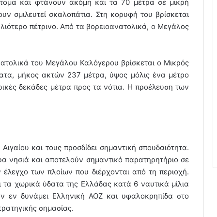
τομα και φτάνουν ακόμη και τα 70 μέτρα σε μικρή
υν σμιλευτεί σκαλοπάτια. Στη κορυφή του βρίσκεται
αλιότερο πέτρινο. Από τα βορειοανατολικά, ο Μεγάλος
νατολικά του Μεγάλου Καλόγερου βρίσκεται ο Μικρός
ματα, μήκος ακτών 237 μέτρα, ύψος μόλις ένα μέτρο
ικές δεκάδες μέτρα προς τα νότια. Η προέλευση των
Αιγαίου και τους προσδίδει σημαντική σπουδαιότητα.
ρα νησιά και αποτελούν σημαντικό παρατηρητή­ριο σε
ν έλεγχο των πλοίων που διέρχονται από τη περιοχή.
 τα χωρικά ύδατα της Ελλάδας κατά 6 ναυτικά μίλια
ην εν δυνάμει Ελληνική ΑΟΖ και υφαλοκρηπίδα στο
τρατηγικής σημασίας.