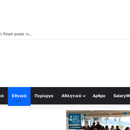
κά
Εθνικά
Περίεργα
Αθλητικά
Αρθρα
SalaryW