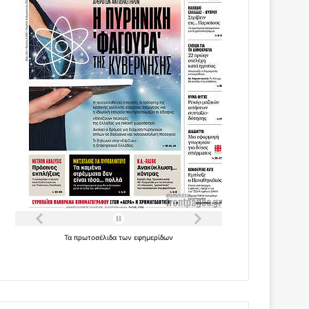
Τα
πρωτοσέλιδα
των
εφημερίδων