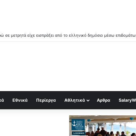
 απο την εξάπλωση των data centers στην Ελλάδα (Video)
κά
Εθνικά
Περίεργα
Αθλητικά
Αρθρα
SalaryW