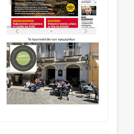
Τα
πρωτοσέλιδα
των
εφημερίδων