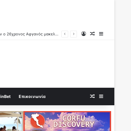
Log In
Random Article
Sidebar
Random Article
Sidebar
inBet
Επικοινωνία