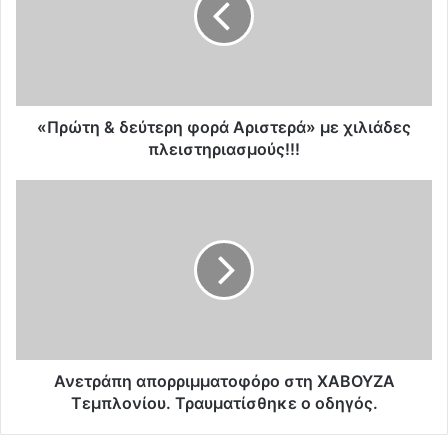
τ
η
&
δ
ε
ύ
«Πρώτη & δεύτερη φορά Αριστερά» με χιλιάδες
τ
πλειστηριασμούς!!!
ε
ρ
Α
η
ν
φ
ε
ο
τ
ρ
ρ
ά
ά
Α
π
ρ
η
ι
α
σ
π
Ανετράπη απορριμματοφόρο στη ΧΑΒΟΥΖΑ
τ
ο
Τεμπλονίου. Τραυματίσθηκε ο οδηγός.
ε
ρ
ρ
ρ