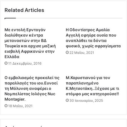
ά
ι
Related Articles
»
μ
μ
μ
ε
α
χ
τ
Με εντολή Ερντογάν
Η Οδοντίατρος Αμαλία
ι
ο
διαλύθηκαν κέντρα
Αγγελή εφηύρε ουσία που
λ
φ
μεταναστών στην ΒΔ
αναπλάθει τα δόντια
ι
Τουρκία και αρχισε μαζική
φυσικά, χωρίς σφραγίσματα
ό
εισβολή Αφρικανών στην
ά
ρ
22 Μαΐου, 2021
Ελλάδα
δ
ο
ε
11 Δεκεμβρίου, 2016
σ
ς
τ
π
η
Ο εμβολιασμός προκαλεί τις
Μ.Καρυστιανού για τον
λ
Χ
παραλλαγές του ιου.Ευνοεί
παραπλανημένο
ε
Α
τη Μόλυνση αναφέρει ο
Κ.Μητσοτάκη..Ξέχασε με τι
ι
Β
Νομπελίστας Ιολόγος Nuc
στόμφο μας κατηγορούσε!!
σ
Montagier.
Ο
30 Ιανουαρίου, 2025
τ
Υ
18 Μαΐου, 2021
η
Ζ
ρ
Α
ι
Τ