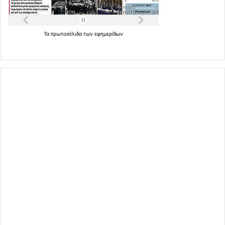
Τα
πρωτοσέλιδα
των
εφημερίδων