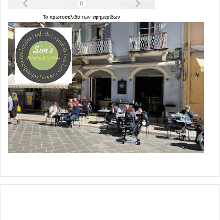
Τα
πρωτοσέλιδα
των
εφημερίδων