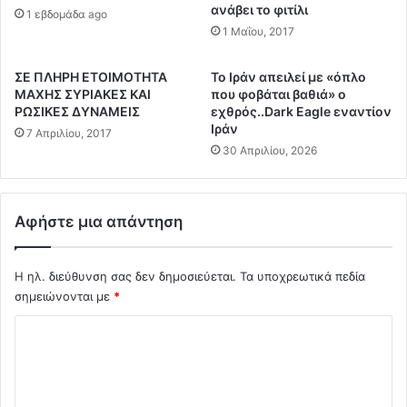
λ
ανάβει το φιτίλι
α
1 εβδομάδα ago
τ
υ
1 Μαΐου, 2017
ς
π
γ
α
ΣΕ ΠΛΗΡΗ ΕΤΟΙΜΟΤΗΤΑ
Το Ιράν απειλεί με «όπλο
ι
κ
ΜΑΧΗΣ ΣΥΡΙΑΚΕΣ ΚΑΙ
που φοβάται βαθιά» ο
α
ο
ΡΩΣΙΚΕΣ ΔΥΝΑΜΕΙΣ
εχθρός..Dark Eagle εναντίον
τ
ύ
Ιράν
7 Απριλίου, 2017
ί
σ
30 Απριλίου, 2026
η
ο
Ε
υ
λ
μ
λ
ε
Αφήστε μια απάντηση
ά
σ
δ
τ
α
Η ηλ. διεύθυνση σας δεν δημοσιεύεται.
Τα υποχρεωτικά πεδία
ι
"
ς
σημειώνονται με
*
σ
ε
Σ
π
ν
ά
τ
χ
ε
ο
ό
ι
λ