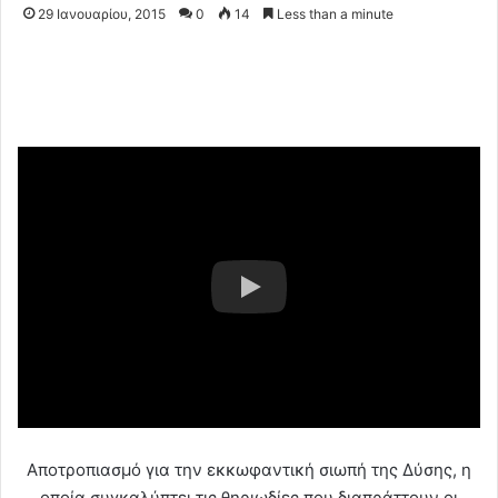
29 Ιανουαρίου, 2015
0
14
Less than a minute
Αποτροπιασμό για την εκκωφαντική σιωπή της Δύσης, η
οποία συγκαλύπτει τις θηριωδίες που διαπράττουν οι