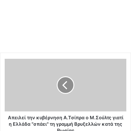
Α
π
ε
ι
λ
ε
ί
τ
η
ν
Απειλεί την κυβέρνηση Α.Τσίπρα ο Μ.Σούλτς γιατί
κ
η Ελλάδα "σπάει" τη γραμμή Βρυξελλών κατά της
υ
Ρωσίας