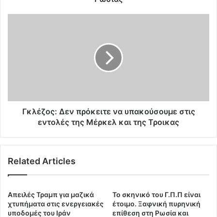
β
έ
Γ
ρ
κ
ν
λ
η
έ
σ
ζ
η
ο
Α
ς
.
:
Τ
Δ
σ
ε
Γκλέζος: Δεν πρόκειτε να υπακούσουμε στις
ί
ν
εντολές της Μέρκελ και της Τροικας
π
π
ρ
ρ
α
ό
ο
Related Articles
κ
Μ
ε
.
ι
Σ
τ
Απειλές Τραμπ για μαζικά
To σκηνικό του Γ.Π.Π είναι
ο
ε
χτυπήματα στις ενεργειακές
έτοιμο. Ξαφνική πυρηνική
ύ
ν
υποδομές του Ιράν
επίθεση στη Ρωσία και