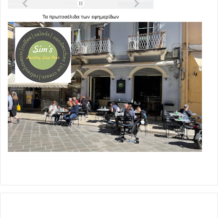
Τα
πρωτοσέλιδα
των
εφημερίδων