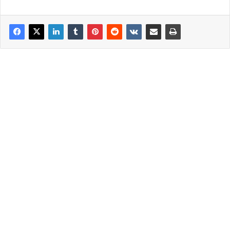
Το ποσό αυτό δεν θα μπορεί να ξεπερνάει τα 600 ευρώ,
ενώ ανάλογα με τις ανάγκες των Ταμείων θα
περικόπτεται και θα φτάνει ακόμη και τα 150 ευρώ.
Η ρήτρα μηδενικού ελλείμματος για τα Ταμεία
επανέρχεται με άλλο όνομα και καθορίζει το μέλλον για
όλους, όχι μόνο για τους νέους συνταξιούχους, για όσους
τώρα ή στο μέλλον πάρουν σύνταξη αλλά και για όσους
ήδη είναι συνταξιούχοι.