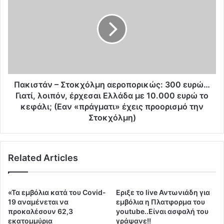
ε
κ
ν
ι
θ
σ
α
τ
έ
ά
χ
ν
ο
–
υ
Σ
Πακιστάν – Στοκχόλμη αεροπορικώς: 300 ευρώ…
μ
τ
Γιατί, λοιπόν, έρχεσαι Ελλάδα με 10.000 ευρώ το
ε
ο
κεφάλι; (Εαν «πράγματι» έχεις προορισμό την
σ
κ
Στοκχόλμη)
τ
χ
ά
ό
σ
λ
η
Related Articles
μ
π
η
λ
α
η
ε
«Τα εμβόλια κατά του Covid-
Eριξε το live Αντωνιάδη για
ρ
ρ
19 αναμένεται να
εμβόλια η Πλατφορμα του
ω
ο
προκαλέσουν 62,3
youtube..Είναι ασφαλή του
μ
π
εκατομμύρια
γράψανε!!