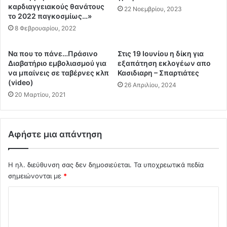
ώ
καρδιαγγειακούς θανάτους
ο
22 Νοεμβρίου, 2023
το 2022 παγκοσμίως…»
ν
ρ
?
ι
8 Φεβρουαρίου, 2022
κ
ώ
Να που το πάνε…Πράσινο
Στις 19 Ιουνίου η δίκη για
ς
Διαβατήριο εμβολιασμού για
εξαπάτηση εκλογέων απο
:
να μπαίνεις σε ταβέρνες κλπ
Κασιδιαρη – Σπαρτιάτες
3
(video)
26 Απριλίου, 2024
0
20 Μαρτίου, 2021
0
ε
υ
Αφήστε μια απάντηση
ρ
ώ
…
Η ηλ. διεύθυνση σας δεν δημοσιεύεται.
Τα υποχρεωτικά πεδία
Γ
σημειώνονται με
*
ι
α
Σ
τ
ί
χ
,
ό