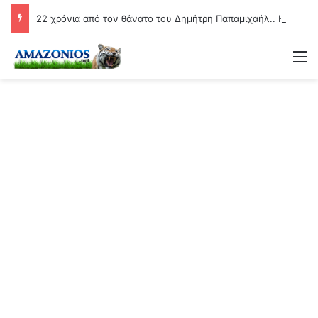
22 χρόνια από τον θάνατο του Δημήτρη Παπαμιχαήλ.. Η ανάρτηση της Φίνος Φιλμ για το «γοητευτικό λεβεντόπαιδο του ελληνικού σινεμά»
Μ