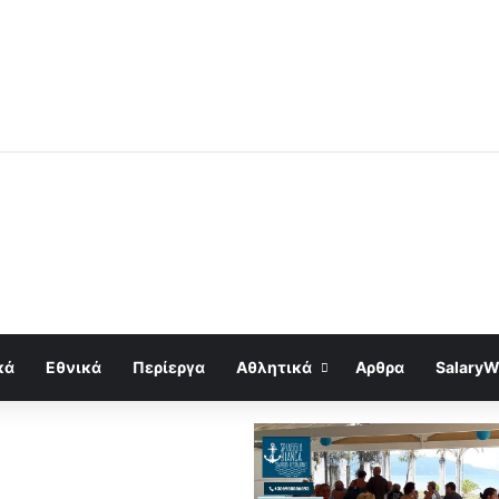
κά
Εθνικά
Περίεργα
Αθλητικά
Αρθρα
SalaryW