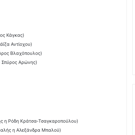
ιος Κάγκας)
άϊζα Αντίοχου)
πύρος Βλαχόπουλος)
ς Σπύρος Αρώνης)
λής η Ρόδη Κράτσα-Τσαγκαροπούλου)
φαλής η Αλεξάνδρα Μπαλού)