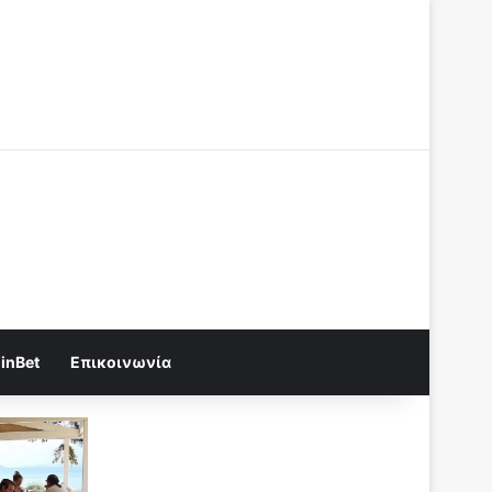
Log In
Random Article
Sidebar
Random Article
Sidebar
inBet
Επικοινωνία