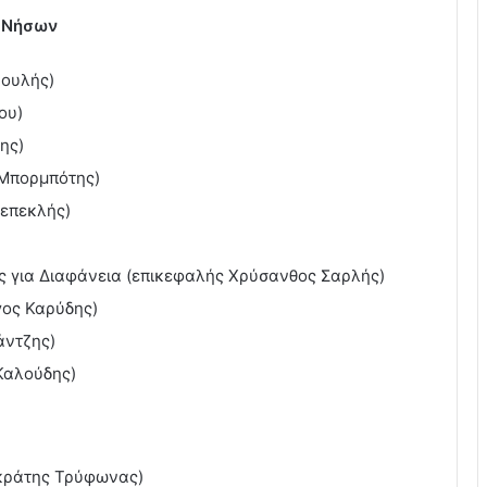
ν Νήσων
Πουλής)
ου)
ης)
 Μπορμπότης)
ρεπεκλής)
 για Διαφάνεια (επικεφαλής Χρύσανθος Σαρλής)
γος Καρύδης)
άντζης)
Καλούδης)
ωκράτης Τρύφωνας)