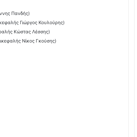
άννης Πανδής)
ικεφαλής Γιώργος Κουλούρης)
εφαλής Κώστας Λέσσης)
πικεφαλής Νίκος Γκούσης)