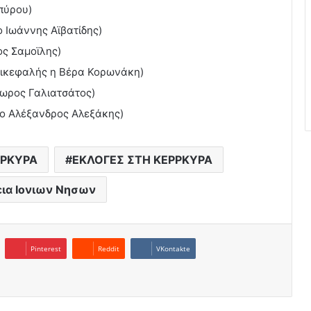
πύρου)
ο Ιωάννης Αϊβατίδης)
ος Σαμοϊλης)
επικεφαλής η Βέρα Κορωνάκη)
ωρος Γαλιατσάτος)
ο Αλέξανδρος Αλεξάκης)
ΕΡΚΥΡΑ
ΕΚΛΟΓΕΣ ΣΤΗ ΚΕΡΡΚΥΡΑ
εια Ιονιων Νησων
Pinterest
Reddit
VKontakte