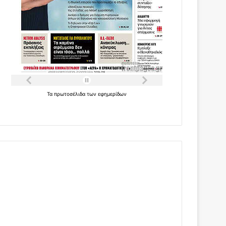
Τα
πρωτοσέλιδα
των
εφημερίδων