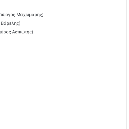
Γιώργος Μαχειμάρης)
 Βάρελης)
πύρος Ασπιώτης)