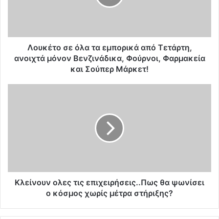
τ
ο
σ
ε
ό
Λουκέτο σε όλα τα εμπορικά από Τετάρτη,
λ
ανοιχτά μόνον Βενζινάδικα, Φούρνοι, Φαρμακεία
α
και Σούπερ Μάρκετ!
τ
α
Κ
ε
λ
μ
ε
π
ί
ο
ν
ρ
ο
ι
υ
κ
ν
ά
ο
α
λ
Κλείνουν ολες τις επιχειρήσεις..Πως θα ψωνίσει
π
ε
ο κόσμος χωρίς μέτρα στήριξης?
ό
ς
Τ
τ