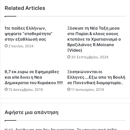
ε
ι
τ
Related Articles
ς
ά
ε
ρ
π
τ
ι
Ίτε παίδες Ελλήνων,
Ξέσκισε τη Νέα Ταξη μεσα
η
χ
ψηφίστε “σταθερότητα”
στο Παρίσι & ολους οσους
,
ε
στην εξαθλίωσή σας
κτυπάνε το Χριστιανισμό ο
α
Βραζιλιάνος R.Moicano
ι
2 Ιουνίου, 2024
ν
(Video)
ρ
ο
ή
30 Σεπτεμβρίου, 2024
ι
σ
χ
ε
6,7 εκ.ευρω σε Εφημερίδες
Ξεσηκώνονται οι
τ
ι
και site δινει η Νεα
Ελληνες….Εξω απο τη Βουλή
ά
ς
Δημοκρατια του Κυριάκου !!!!!
σε Πανενθική διαμαρτυρία..
μ
.
15 Δεκεμβρίου, 2019
11 Ιανουαρίου, 2019
ό
.
ν
Π
ο
ω
ν
ς
Αφήστε μια απάντηση
Β
θ
ε
α
ν
Η ηλ. διεύθυνση σας δεν δημοσιεύεται.
Τα υποχρεωτικά πεδία
ψ