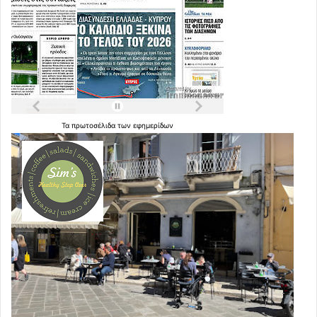
Τα
πρωτοσέλιδα
των
εφημερίδων