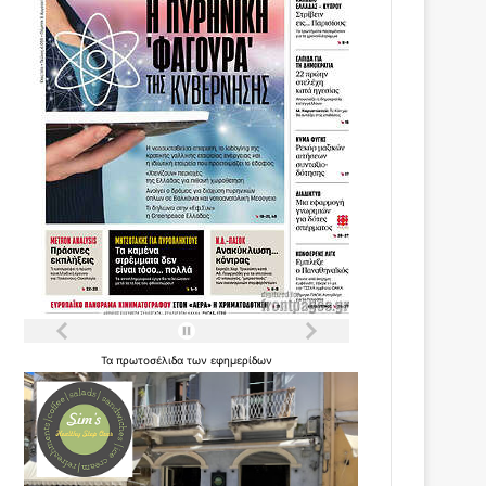
Τα
πρωτοσέλιδα
των
εφημερίδων