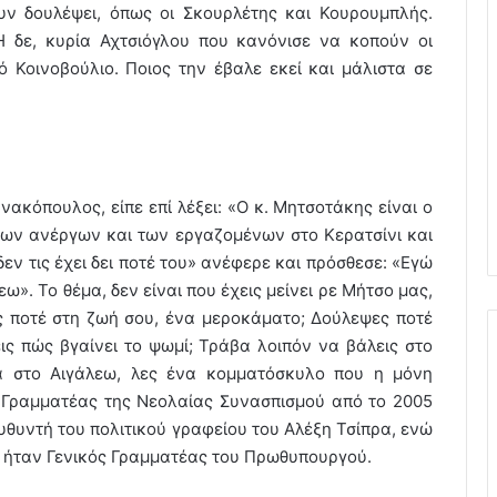
ουν δουλέψει, όπως οι Σκουρλέτης και Κουρουμπλής.
 δε, κυρία Αχτσιόγλου που κανόνισε να κοπούν οι
ό Κοινοβούλιο. Ποιος την έβαλε εκεί και μάλιστα σε
κόπουλος, είπε επί λέξει: «Ο κ. Μητσοτάκης είναι ο
 των ανέργων και των εργαζομένων στο Κερατσίνι και
 δεν τις έχει δει ποτέ του» ανέφερε και πρόσθεσε: «Εγώ
ω». Το θέμα, δεν είναι που έχεις μείνει ρε Μήτσο μας,
ς ποτέ στη ζωή σου, ένα μεροκάματο; Δούλεψες ποτέ
ς πώς βγαίνει το ψωμί; Τράβα λοιπόν να βάλεις στο
ια στο Αιγάλεω, λες ένα κομματόσκυλο που η μόνη
σε Γραμματέας της Νεολαίας Συνασπισμού από το 2005
ευθυντή του πολιτικού γραφείου του Αλέξη Τσίπρα, ενώ
α ήταν Γενικός Γραμματέας του Πρωθυπουργού.