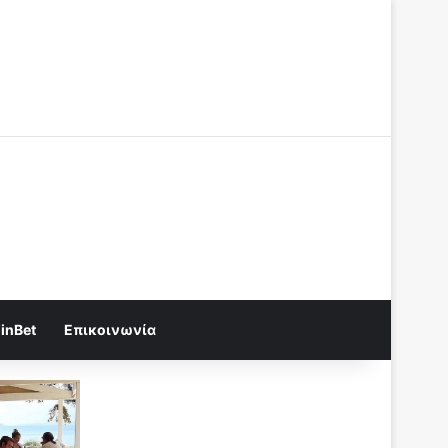
Log In
Random Article
Sidebar
Random Article
Sidebar
inBet
Επικοινωνία