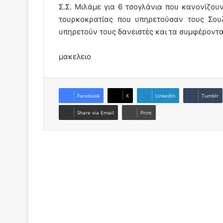
Σ.Σ. Μιλάμε για 6 τσογλάνια που κανονίζου
τουρκοκρατίας που υπηρετούσαν τους Σουλ
υπηρετούν τους δανειστές και τα συμφέροντ
μακελειο
Facebook
X
LinkedIn
Tumblr
Share via Email
Print