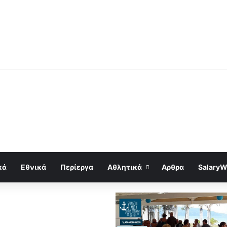
κά
Εθνικά
Περίεργα
Αθλητικά
Αρθρα
SalaryW