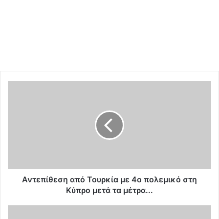
Α
ν
τ
ε
π
ί
θ
ε
σ
η
Αντεπίθεση από Τουρκία με 4ο πολεμικό στη
α
Κύπρο μετά τα μέτρα...
π
ό
Τ