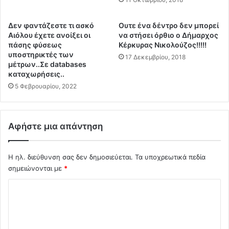
Κ
ζ
ύ
ε
Δεν φαντάζεστε τι ασκό
Ουτε ένα δέντρο δεν μπορεί
π
τ
Αιόλου έχετε ανοίξει οι
να στήσει όρθιο ο Δήμαρχος
ρ
α
πάσης φύσεως
Κέρκυρας Νικολούζος!!!!!
ο
ι
υποστηρικτές των
17 Δεκεμβρίου, 2018
μ
μ
μέτρων..Σε databases
ε
ε
καταχωρήσεις..
τ
ά
5 Φεβρουαρίου, 2022
ά
λ
τ
λ
α
ο
Αφήστε μια απάντηση
μ
ν
έ
δ
τ
ι
Η ηλ. διεύθυνση σας δεν δημοσιεύεται.
Τα υποχρεωτικά πεδία
ρ
α
σημειώνονται με
*
α
χ
.
ε
Σ
.
ι
.
ρ
χ
ι
ό
σ