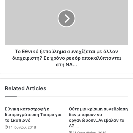
Τ
ο
ο
Ε
υ
θ
ρ
ν
κ
ι
ί
κ
α
ό
μ
ξ
ε
ε
Το Εθνικό ξεπούλημα συνεχίζεται με άλλον
4
π
διαχειριστή? Σε χρόνο ρεκόρ αποκαλύπτονται
ο
ο
στη ΝΔ...
π
ύ
ο
λ
λ
η
ε
Related Articles
μ
μ
α
ι
σ
κ
υ
Eθνικη καταστροφή η
Ούτε μια κρίσιμη συνεδρίαση
ό
ν
διαπραγμάτευση Τσιπρα για
δεν μπορούν να
σ
ε
το Σκοπιανό
οργανώσουν..Ανεβαλαν το
τ
χ
ΔΣ….
14 Ιουνίου, 2018
η
ί
11 Οκτωβρίου, 2018