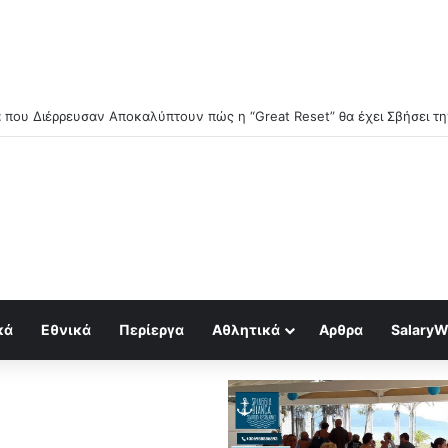
κά
Εθνικά
Περίεργα
Αθλητικά
Αρθρα
SalaryW