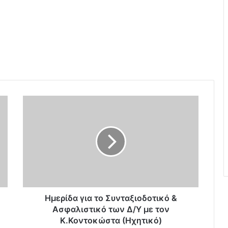
Η
μ
ε
ρ
ί
δ
α
γ
ι
α
Ημερίδα για το Συνταξιοδοτικό &
τ
Ασφαλιστικό των Δ/Υ με τον
ο
Κ.Κοντοκώστα (Ηχητικό)