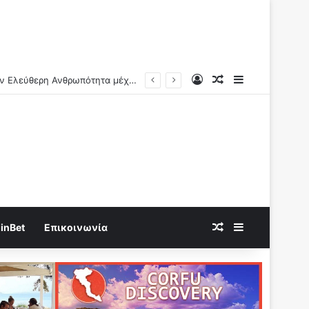
Log In
Random Article
Sidebar
Ν.Αντωνιάδης: Γνώριζαν τι συνέβαινε..Η πραγματική αιτία των αιφνίδιων θανάτων θα βεβαιώνεται και ερχονται οι μέγιστες ποινές!!
Random Article
Sidebar
inBet
Επικοινωνία