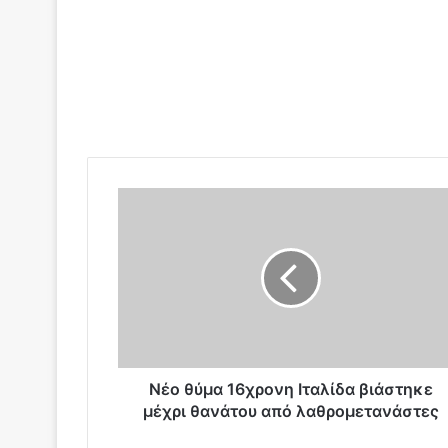
Ν
έ
ο
θ
ύ
μ
α
1
6
χ
Νέο θύμα 16χρονη Ιταλίδα βιάστηκε
ρ
μέχρι θανάτου από λαθρομετανάστες
ο