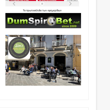
Τα
πρωτοσέλιδα
των
εφημερίδων