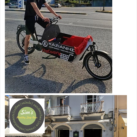
εκεί το δικηγορικό του γραφείο.
Ειδικότερα, διορίστηκαν
οι δικηγόροι
Δάφνη Ακουμιανάκη, Ανδριανή Ζωμένου
και Αγγελική Μηλιάκου
. Επίσης,
οι
Ελένη
Τσιαμπαλή
,
Ζήσης
Δέσπος
,
Ελένη-Μαρία
Μουντάκη και Ευτυχία Αχτσίογλου,
που ανέλαβε
διευθύντρια του γραφείου του.
Οι «πρωταθλητές» υπουργοί στις… αποκαταστάσεις
Ιδιαίτερα μεγάλος είναι ο αριθμός των μετακλητών και
αποσπασμένων συμβούλων που ανέλαβαν υπηρεσία στα
γραφεία της πολιτικής ηγεσίας του υπουργείου Εργασίας.
Συγκεκριμένα, στο γραφείο του Π. Σκουρλέτη ειδικοί
σύμβουλοι είναι οι: Α
γγελική Θεοδώρου, Ελεονώρα
Γκουσιάρη, Χρυσάνθη Σούκαρα, Ευφροσύνη
Μενεγάτου, Διονύσης Τεμπονέρας,
δικηγόρος (που
ανήκει στη Σοσιαλιστική Τάση του Αλέξη
Μητρόπουλου),
Θεόδωρος
Βγενής
, ο τοπικός σύμβουλος
Μελισσίων
Μπάμπης
Τζάκης
,
Γιάννης
Κουζής
,