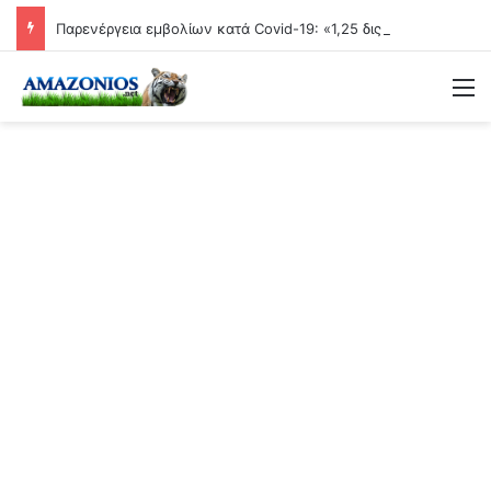
Παρενέργεια εμβολίων κατά Covid-19: «1,25 δις γυναίκες θα τεκνοποιήσουν ένα είδος ανθρώπου που δεν έχει υπάρξει μέχρι στιγμής»
Μ