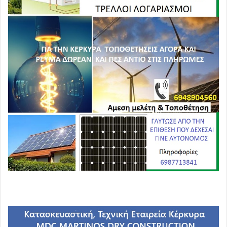
«Πολυκοσμία» συμβούλων παρατηρείται στο υπουργείο
Παραγωγικής Ανασυγκρότησης. Συγκεκριμένα, στο
γραφείο του
Παναγιώτη Λαφαζάνη
έχουν διορισθεί
οι:
Μαρία Γεωργίου, Ελισάβετ Πούλιου, Ανδριανή
Κατσιούλη, Σπυριδούλα Τσουκαλά, Δημήτρης-
Αναστάσιος Φιστικλής και οι δημοσιογράφοι Νίκος
Πέρπερας και Παναγιώτης Δήμου
. Αντίστοιχα, στο
γραφείο του αναπληρωτή υπουργού Περιβάλλοντος, Γ.
Τσιρώνη, θέσεις μετακλητών και ειδικών συνεργατών
έχουν αναλάβει οι: Παναγιώτα Λαμπρούση, Γιάννα
Θεοδοσίου, Ελευθερία Καλογράνη, Μαρία Λαμπρινού,
Κωνσταντίνος Διάκος, υποψήφιος βουλευτής του ΣΥΡΙΖΑ
στα Χανιά, και Μαρία Ζήφου.
Στο υπουργείο Δικαιοσύνης, ο αριθμός των συνεργατών
του κ. Νίκου Παρασκευόπουλου είναι αυξημένος.
Πρόκειται για τους
Παναγιώτη Γιαννακόπουλο,
Ελισάβετ Σίσκου, Τσέλσι-Αναστασία Λαζαρίδου, Αθηνά
Χατζηαθανασίου, Ευταξία Φλέγγα, Παναγιώτα