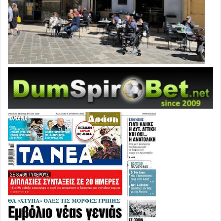
καθηγητής στο Πάντειο και αρθρογράφος της
«Αυγής»,
Κυριακή
Παναγιωτοπούλου
και
Ανδρέας
Ματθαίου
, δικηγόρος.
Αντίστοιχα, στο γραφείο της αναπληρώτριας υπουργού
Ανεργίας, Ουρανίας Αντωνοπούλου, υπηρετούν
οι:
Γιάννης
Τολίδης
,
Γρηγόρης Μαλάμης,
που
δραστηριοποιείται στον ΣΥΡΙΖΑ Αγίων Αναργύρων-
Καματερού, ο
Γιώργος
Δαρεμάς
, μέλος της Εκτελεστικής
Επιτροπής του ATTAC Ελλάδας, που συμμετείχε στην
πρώτη διαμαρτυρία κατά του ΔΝΤ στο Σύνταγμα τον Μάιο
του 2010, Πελαγία Βουιδάσκη,
Σοφία
Αδάμ
,
οικονομολόγος, και το στέλεχος του ΣΥΡΙΖΑ Γιάννης
Μπάρκας. Στο γραφείο της αναπληρώτριας υπουργού
Κοινωνικής Αλληλεγγύης, Θεανώς Φωτίου, είναι
διορισμένοι
οι:
Ελευθερία
Τσακιροπούλου
,
Δημήτρης
Καρέλλας
,
Κατ
ερίνα
Κνήτου
, δικηγόρος και μέλος της Κ.Ε. του ΣΥΡΙΖΑ,
Δήμητρα Σιατίτσα, αρχιτέκτων-πολεοδόμος, υποψήφια