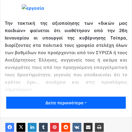
Την τακτική της αξιοποίησης των «δικών μας
παιδιών» φαίνεται ότι υιοθέτησαν από την 26η
Ιανουαρίου οι υπουργοί της κυβέρνησης Τσίπρα,
διορίζοντας στα πολιτικά τους γραφεία στελέχη όλων
των βαθμίδων που προέρχονται από τον ΣΥΡΙΖΑ ή τους
Ανεξάρτητους Έλληνες, συγγενείς τους ή ακόμα και
συνεργάτες τους από την προηγούμενη επαγγελματική
τους δραστηριότητα, γεγονός που αποδεικνύει ότι το
κράτος έχει… συνέχεια και στις προσλήψεις
«ημετέρων».
Το φαινόμενο αυτό, ωστόσο, το πληρώνουν ακριβά οι
Δείτε περισσότερα
Ελληνες φορολογούμενοι, δεδομένου ότι το κόστος
λειτουργίας των υπουργικών γραφείων είναι ιδιαίτερα
υψηλό, κάτι που δημιουργεί αρνητικές εντυπώσεις στην
κοινή γνώμη, τη στιγμή που η χώρα βρίσκεται μεταξύ