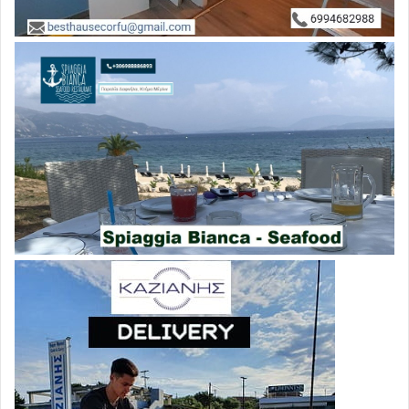
Ανεξάρτητων Ελλήνων. Ειδικότερα, πρόκειται για
τους:
Γαβριήλ Αβραμίδη
, πρώην βουλευτή,
Αυγερινό
Χατζηχρυσό
, υποψήφιο βουλευτή Β’ Πειραιά,
Γεωργία
Καλαίμη,
υποψήφια βουλευτή Α’ Αθηνών,
Ηλία
Γιολδασέα,
υπεύθυνο του Νομικού Τμήματος των
ΑΝ.ΕΛ.,
Ειρήνη-Ζωή Ακριβού
, στέλεχος των
ΑΝ.ΕΛ.,
Κατερίνα Παληοδήμου
και
Γιάννη Δραγάτη
,
στελέχη της Νεολαίας του κόμματος.
Στο υπουργείο Εξωτερικών ξεχωρίζει η περίπτωση του
εξαδέλφου του πρωθυπουργού,
Γιώργου Τσίπρα,
ο οποίος
ανέλαβε ειδικός σύμβουλος του Νίκου Κοτζιά. Στο
γραφείο του ίδιου προσελήφθησαν επίσης οι:
Χρυσάνθη
Βαγενά, Στέλιος Μαρκάκης, Κωνσταντίνος
Καλαμβοκίδης, και Γιώργος Μητράκος.
Στο Εσωτερικών γνωστή είναι η απόφαση του
αναπληρωτή υπουργού Γιώργου Κατρούγκαλου -που
αποκάλυψαν τα «ΠΑΡΑΠΟΛΙΤΙΚΑ»- να «μεταφέρει»