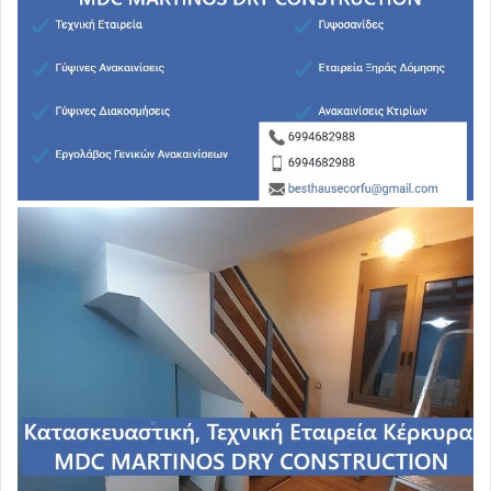
Καρατζαφέρη, Θεόδωρο Παπαδόπουλο-Βελλή,
εφοριακό, Κλειώ Παπαπαντολέων,
που είναι σύζυγος
του Κ. Παπαϊωάννου, γενικού γραμματέα Διαφάνειας του
ίδιου υπουργείου,
Γεωργία Αναούνη και Ελένη
Καλαμπάκου.
Στο υπουργείο Οικονομίας, οι σύμβουλοι και οι
μετακλητοί υπάλληλοι που διορίστηκαν ή αποσπάστηκαν
αποτελούν γνώριμους του
Γιώργου Σταθάκη
από το
παρελθόν. Ο λόγος για τους:
Βασιλική
Αναγνωστοπούλου, Χαράλαμπο Σαββίδη, Διαμάντω
Ροϊνού, Νίκη Σπανού, Ελένη Ζέρβα,
μέλος της
Συντονιστικής Επιτροπής του Ομίλου Φίλων του
Ινστιτούτου «Νίκος Πουλαντζάς» στην Κρήτη,
Καλοτίνα
Καραγεωργίου, Ελένη Πρεσβέλου και Μαρία Ξιφαρά
.
Αντίστοιχη είναι και η εικόνα στο υπουργείο Εθνικής
Αμυνας, όπου οι περισσότεροι σύμβουλοι του Πάνου
Καμμένου προέρχονται από τα ψηφοδέλτια των