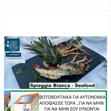
συντονιστή του Τομέα Φορολογικής Πολιτικής του
κόμματος, που στον ελεύθερο χρόνο του ασχολείται με τη
συγγραφή ποιητικών συλλογών, τον ηλεκτρολόγο-
μηχανικό
Γιάννη
Μάργαρη
, τον
οικονομολόγο
Δημήτρη
Λιάκο
και τον 28χρονο
οικονομολόγο και αναλυτή, με «έφεση» στα start-
ups
Θανάση
Μισδανίτη
, ο οποίος από το 2013 εργάζεται
ως επιστημονικός συνεργάτης στην Κοινοβουλευτική
Ομάδα του ΣΥΡΙΖΑ. Στο ίδιο γραφείο εργάζονται
η
Παναγιώτα
Μπούρα
, επιστημονική συνεργάτις της Κ.Ο.
του ΣΥΡΙΖΑ, αποσπασμένη από το Κέντρο Ελέγχου
Μεγάλων Επιχειρήσεων, η
Αλεξάνδρα
Κούκη
, μετακλητή
υπάλληλος, υποψήφια δημοτική σύμβουλος με τον
συνδυασμό «Ενεργοί Πολίτες» στο Περιστέρι, η Μελίνα
Συνοδινού και η δικηγόρος
Αλίκη
Φραγκάκη
.
«Πολυκοσμία» από μετακλητούς ειδικούς και άλλους
συνεργάτες