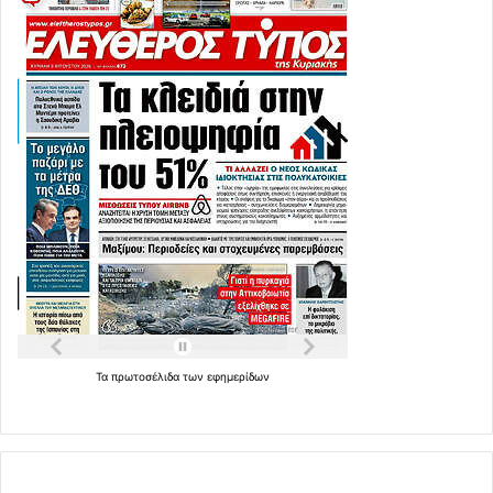
Τα
πρωτοσέλιδα
των
εφημερίδων