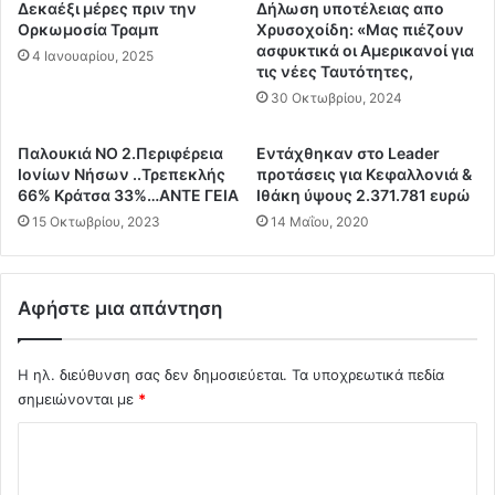
λ
ρ
Δεκαέξι μέρες πριν την
Δήλωση υποτέλειας απο
ο
ρ
Ορκωμοσία Τραμπ
Χρυσοχοίδη: «Μας πιέζουν
ύ
ο
ασφυκτικά οι Αμερικανοί για
4 Ιανουαρίου, 2025
ζ
τις νέες Ταυτότητες,
ή
ο
σ
30 Οκτωβρίου, 2024
-
τ
Α
ο
Παλουκιά ΝΟ 2.Περιφέρεια
Εντάχθηκαν στο Leader
σ
π
Ιονίων Νήσων ..Τρεπεκλής
προτάσεις για Κεφαλλονιά &
π
ε
66% Κράτσα 33%…ΑΝΤΕ ΓΕΙΑ
Ιθάκη ύψους 2.371.781 ευρώ
ι
ρ
15 Οκτωβρίου, 2023
14 Μαΐου, 2020
ώ
ι
τ
β
η
ά
-
λ
Αφήστε μια απάντηση
Γ
λ
α
ο
λ
ν
Η ηλ. διεύθυνση σας δεν δημοσιεύεται.
Τα υποχρεωτικά πεδία
ι
έ
σημειώνονται με
*
α
χ
Σ
τ
ο
σ
υ
χ
α
ν