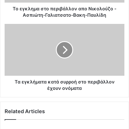
α
σ
To εγκλημα στο περιβάλλον απο Νικολούζο -
τ
Ασπιώτη-Γαλιατσατο-Βακη-Παυλίδη
ο
π
Τ
ε
α
ρ
ε
ι
γ
β
κ
ά
λ
λ
ή
λ
μ
ο
α
ν
τ
Τα εγκλήματα κατά συρροή στο περιβάλλον
α
α
έχουν ονόματα
π
κ
ο
α
Ν
τ
Related Articles
ι
ά
κ
σ
ο
υ