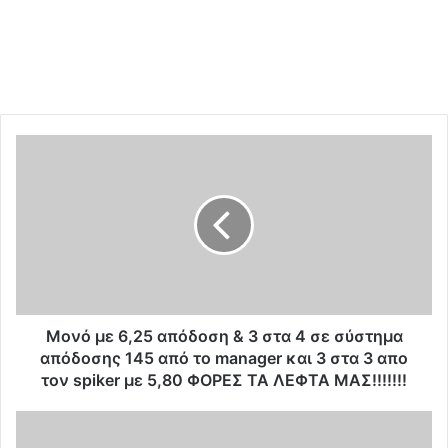
M
o
ν
ό
μ
ε
6
,
2
5
Moνό με 6,25 απόδοση & 3 στα 4 σε σύστημα
α
απόδοσης 145 από το manager και 3 στα 3 απο
π
τον spiker με 5,80 ΦΟΡΕΣ ΤΑ ΛΕΦΤΑ ΜΑΣ!!!!!!!
ό
δ
Π
ο
ε