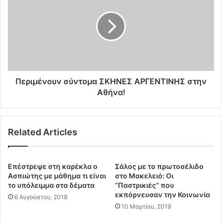
σ
ρ
η
ι
&
μ
3
έ
σ
ν
τ
ο
α
υ
4
ν
Περιμένουν σύντομα ΣΚΗΝΕΣ ΑΡΓΕΝΤΙΝΗΣ στην
σ
σ
Αθήνα!
ε
ύ
σ
ν
ύ
τ
σ
Related Articles
ο
τ
μ
η
α
μ
Σ
Eπέστρεψε στη καρέκλα ο
Σάλος με το πρωτοσέλιδο
α
Κ
Ασπιώτης με μάθημα τι είναι
στο Μακελειό: Οι
α
Η
το υπόλειμμα στα δέματα
“Παστρικιές” που
π
εκπόρνευσαν την Κοινωνία
Ν
6 Αυγούστου, 2018
ό
Ε
10 Μαρτίου, 2019
δ
Σ