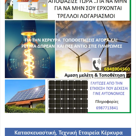
!
!
!