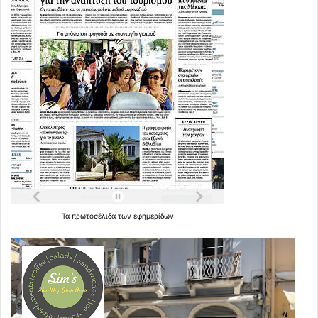
Τα
πρωτοσέλιδα
των
εφημερίδων