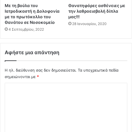
ο
Α
Με τη βούλα του
Θανατηφόρες ασθένειες με
σ
Ρ
Ιατροδικαστή η Δολοφονία
την λαθροεισβολή δίπλα
η
Γ
με το πρωτόκολλο του
μας!!!
ς
Ε
Θανάτου σε Νοσοκομείο
28 Ιανουαρίου, 2020
1
Ν
4 Σεπτεμβρίου, 2022
4
Τ
5
Ι
α
Ν
π
Η
Αφήστε μια απάντηση
ό
Σ
τ
σ
ο
Η ηλ. διεύθυνση σας δεν δημοσιεύεται.
Τα υποχρεωτικά πεδία
τ
m
η
σημειώνονται με
*
a
ν
Σ
n
Α
a
θ
χ
g
ή
ό
e
ν
r
α
λ
κ
!
ι
α
ι
ο