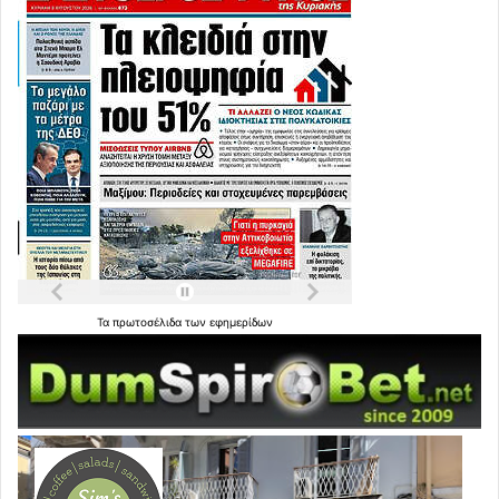
Τα
πρωτοσέλιδα
των
εφημερίδων