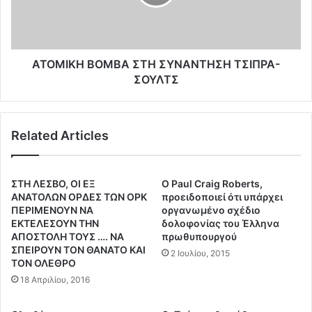
θ
Κ
α
Η
σ
Β
κ
Ο
ά
Μ
ΑΤΟΜΙΚΗ ΒΟΜΒΑ ΣΤΗ ΣΥΝΑΝΤΗΣΗ ΤΣΙΠΡΑ-
σ
Β
ΣΟΥΛΤΣ
ε
Α
ι
Σ
η
Τ
Related Articles
β
Η
ό
Σ
μ
Υ
β
Ν
ΣΤΗ ΛΕΣΒΟ, ΟΙ ΕΞ
O Paul Craig Roberts,
α
Α
ΑΝΑΤΟΛΩΝ ΟΡΔΕΣ ΤΩΝ ΟΡΚ
προειδοποιεί ότι υπάρχει
Α
Ν
ΠΕΡΙΜΕΝΟΥΝ ΝΑ
οργανωμένο σχέδιο
λ
ΕΚΤΕΛΕΣΟΥΝ ΤΗΝ
δολοφονίας του Έλληνα
Τ
ΑΠΟΣΤΟΛΗ ΤΟΥΣ …. ΝΑ
πρωθυπουργού
έ
Η
ΣΠΕΙΡΟΥΝ ΤΟΝ ΘΑΝΑΤΟ ΚΑΙ
ξ
Σ
2 Ιουλίου, 2015
ΤΟΝ ΟΛΕΘΡΟ
η
Η
18 Απριλίου, 2016
?
Τ
Σ
Ι