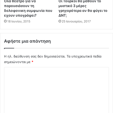
Oλα θέατρο για να
Οι Τούρκοι θα μάθουν το
Π
παρουσιάσουν τη
μυστικό 3 μέρες
Ρ
δολοφονικη συμφωνία που
γρηγορότερα αν θα φύγει το
εχουν υπογράψει?
ΔΝΤ;
Α
-
18 Ιουνίου, 2015
25 Ιανουαρίου, 2017
Σ
Ο
Υ
Αφήστε μια απάντηση
Λ
Τ
Σ
Η ηλ. διεύθυνση σας δεν δημοσιεύεται.
Τα υποχρεωτικά πεδία
σημειώνονται με
*
Σ
χ
ό
λ
ι
ο