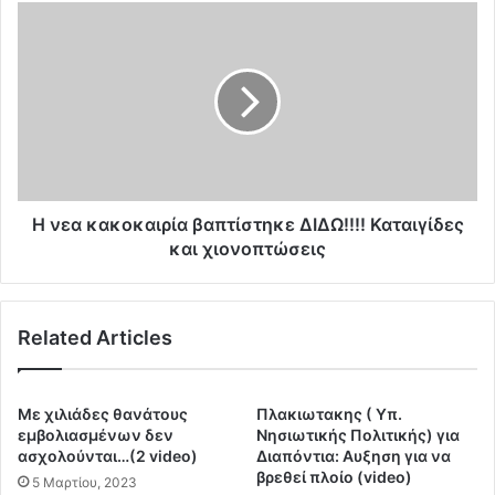
ά
Η
σ
ν
ε
ε
ι
α
ς
κ
γ
α
ι
κ
α
ο
τ
κ
ο
α
Η νεα κακοκαιρία βαπτίστηκε ΔΙΔΩ!!!! Καταιγίδες
Χ
ι
και χιονοπτώσεις
α
ρ
ν
ί
ι
α
ά
Related Articles
β
3
α
σ
π
τ
τ
Mε χιλιάδες θανάτους
Πλακιωτακης ( Υπ.
η
ί
εμβολιασμένων δεν
Νησιωτικής Πολιτικής) για
γ
σ
ασχολούνται…(2 video)
Διαπόντια: Αυξηση για να
ρ
βρεθεί πλοίο (video)
τ
5 Μαρτίου, 2023