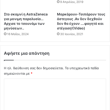
α
η
9 Απριλίου, 2019
μ
κ
μ
ε
Στο σκαμνί η ΑstraZeneca
Μαρκάρουν-Τσιπάρουν τους
η
Δ
για μονιμη παραλυσία…
άστεγους .Αν δεν δεχθούν
Α
Ι
Αρχισε το τσουνάμι των
δεν θα έχουν ….φαγητό και
γ
Δ
μηνύσεων..
στέγαση!(Video)
.
Ω
16 Μαΐου, 2024
30 Ιουνίου, 2021
Σ
!
τ
!
έ
!
φ
!
Αφήστε μια απάντηση
α
Κ
ν
α
ο
Η ηλ. διεύθυνση σας δεν δημοσιεύεται.
Τα υποχρεωτικά πεδία
τ
ς
α
σημειώνονται με
*
-
ι
Σ
Δ
γ
ι
ί
χ
α
δ
ό
π
ε
ό
ς
λ
ν
κ