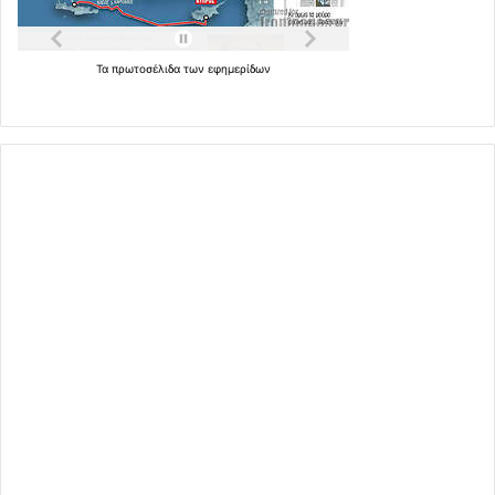
Τα
πρωτοσέλιδα
των
εφημερίδων