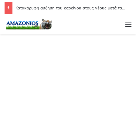
Κατακόρυφη αύξηση του καρκίνου στους νέους μετά τα εμβόλια Covid: Άνοδος έως και 71% σε ορισμένες μορφές της νόσου!
Μ