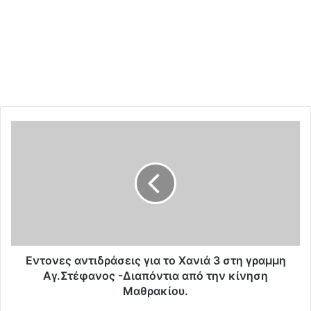
E
ν
τ
ο
ν
ε
ς
α
ν
τ
Eντονες αντιδράσεις για το Χανιά 3 στη γραμμη
ι
Αγ.Στέφανος -Διαπόντια από την κίνηση
δ
Μαθρακίου.
ρ