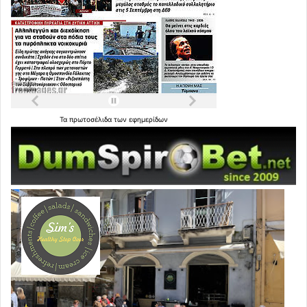
Τα
πρωτοσέλιδα
των
εφημερίδων