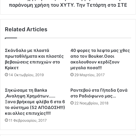
π
ν
παράνομη χρήση του ΧΥΤΥ. Την Τετάρτη στο ΣΤΕ
λ
α
ο
ς
ί
σ
ο
Related Articles
τ
υ
η
τ
Λ
ο
ε
Σκάνδαλο με πλαστά
40 φορες τα λεφτα μας χθες
υ
υ
πρωταθλήματα και πλαστές
απο τον Bouker.Oσοι
ς
κ
βεβαιώσεις επιτυχιών στο
ακολουθουν κερδίζουν
χ
Κρίκετ
μεγαλα ποσα!!!
ί
ω
μ
14 Οκτωβρίου, 2019
29 Μαρτίου, 2017
ρ
μ
ί
η
Σηκώσαμε τη Banka
Ραντεβού στα Γήπεδα ξανά
ς
ε
,Αναληψη Χρημάτων……
στο Ραδιόφωνο μας…
ν
ν
Ξανα βρήκαμε φλέβα 6 στα 6
22 Νοεμβρίου, 2018
α
ά
το σύστημα (52 ΑΠΟΔΟΣΗ!!!)
έ
ν
και αλλες επιτυχίες!!!!
χ
τ
11 Φεβρουαρίου, 2017
ε
ι
ι
α