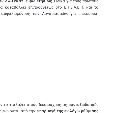
των 40 εκατ. ευρώ ετησίως
. Ειδικά για τούς πρώτους
 καταβάλλει επιπροσθέτως στο Ε.Τ.Ε.Α.Ε.Π. και το
ασφαλισμένους των Λογαριασμών, για επικουρική
α καταβάλει στους δικαιούχους τις συνταξιοδοτικές
ορφώνονται από την
εφαρμογή της εν λόγω ρύθμισης