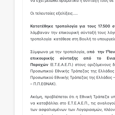
να έχει μειωθεί δραματικά η σύνταξη τους σε
Οι τελευταίες εξελίξεις…..
Κατατέθηκε τροπολογία για τους 17.500 
λάμβαναν την επικουρική σύνταξή τους λόγ
τροπολογία κατέθεσε στη Βουλή το υπουργεί
η
Σύμφωνα με την τροπολογία, α
πό την 1
Ια
επικουρικής σύνταξης από το Ενια
Παροχών
(Ε.Τ.Ε.Α.Ε.Π.) στους οριζόμενους
Προσωπικού Εθνικής Τράπεζας της Ελλάδος 
Προσωπικού Εθνικής Τράπεζας της Ελλάδος 
– Π.Π.ΕΘΝΑΚ).
Ακόμη, προβλέπεται ότι η Εθνική Τράπεζα υ
να καταβάλλει στο Ε.Τ.Ε.Α.Ε.Π., τις αναλογ
των ασφαλισμένων των Λογαριασμών, πλέον 