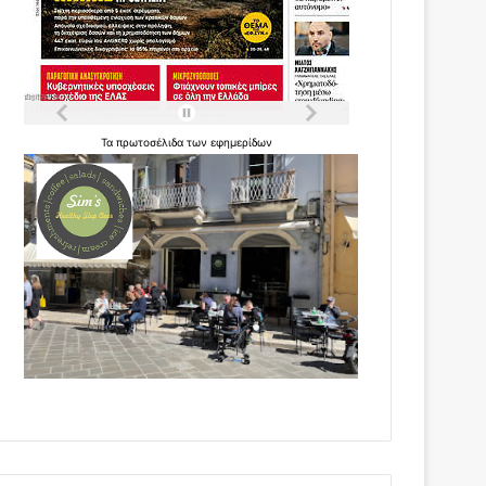
Τα
πρωτοσέλιδα
των
εφημερίδων