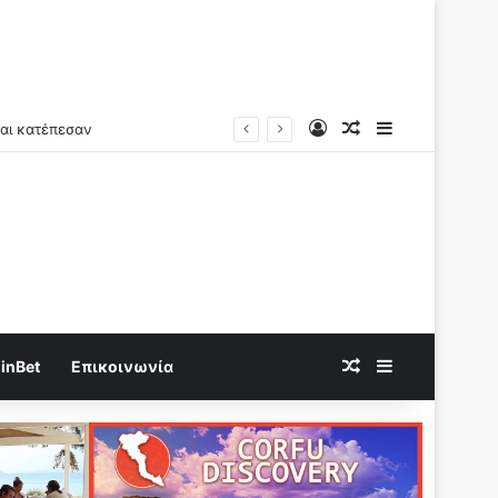
Log In
Random Article
Sidebar
Random Article
Sidebar
inBet
Επικοινωνία