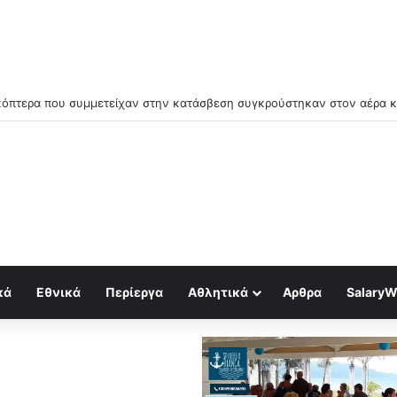
μός για κραχ τύπου 1929 και τραπεζική κατάρρευση
κά
Εθνικά
Περίεργα
Αθλητικά
Αρθρα
SalaryW