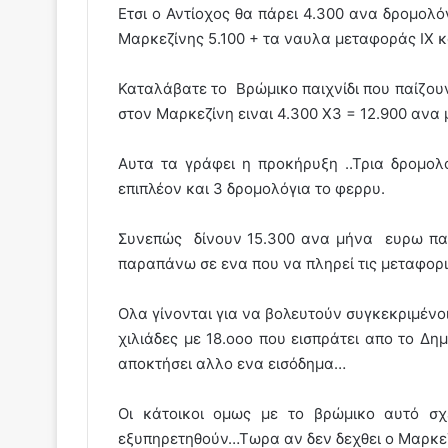
Ετσι ο Αντίοχος θα πάρει 4.300 ανα δρομολό
Μαρκεζίνης 5.100 + τα ναυλα μεταφοράς ΙΧ κ
Καταλάβατε το Βρώμικο παιχνίδι που παίζουν
στον Μαρκεζίνη ειναι 4.300 Χ3 = 12.900 ανα 
Αυτα τα γράφει η προκήρυξη ..Τρια δρομολ
επιπλέον και 3 δρομολόγια το φερρυ.
Συνεπώς δίνουν 15.300 ανα μήνα ευρω παρ
παραπάνω σε ενα που να πληρεί τις μεταφορι
Ολα γίνονται για να βολευτούν συγκεκριμένο
χιλιάδες με 18.οοο που εισπράτει απο το Δη
αποκτήσει αλλο ενα εισόδημα…
Οι κάτοικοι ομως με το βρώμικο αυτό σ
εξυπηρετηθούν…Τωρα αν δεν δεχθει ο Μαρκε