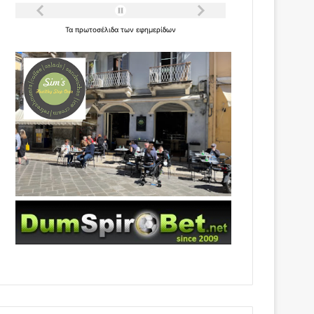
Τα
πρωτοσέλιδα
των
εφημερίδων