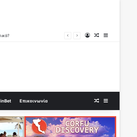
Log In
Random Article
Sidebar
Random Article
Sidebar
inBet
Επικοινωνία