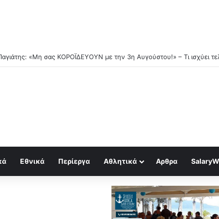
α πίσω από τη Θέουτα: Γιατί χιλιάδες όρμησαν στην Ευρώπη
κά
Εθνικά
Περίεργα
Αθλητικά
Αρθρα
SalaryW