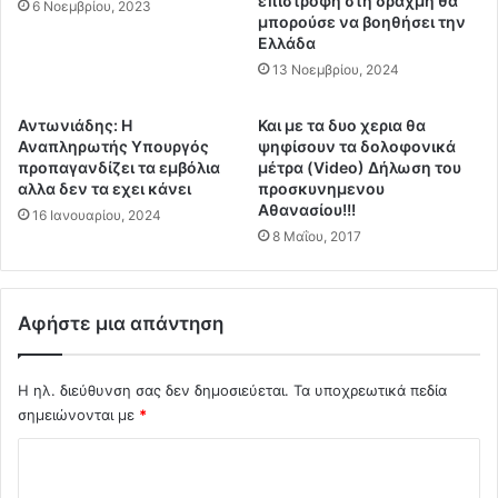
επιστροφή στη δραχμή θα
6 Νοεμβρίου, 2023
Α
η
μπορούσε να βοηθήσει την
!
Ελλάδα
Λ
!
ε
13 Νοεμβρίου, 2024
!
υ
Τ
κ
Αντωνιάδης: Η
Και με τα δυο χερια θα
ι
ί
Αναπληρωτής Υπουργός
ψηφίσουν τα δολοφονικά
δ
μ
προπαγανδίζει τα εμβόλια
μέτρα (Video) Δήλωση του
η
μ
αλλα δεν τα εχει κάνει
προσκυνημενου
λ
η
Αθανασίου!!!
16 Ιανουαρίου, 2024
ω
μ
8 Μαΐου, 2017
σ
ε
ε
τ
η
α
π
Αφήστε μια απάντηση
Μ
ρ
Α
ο
Τ
Η ηλ. διεύθυνση σας δεν δημοσιεύεται.
Τα υποχρεωτικά πεδία
ε
.
δ
σημειώνονται με
*
.
ρ
.
Σ
ο
Π
ς
ρ
χ