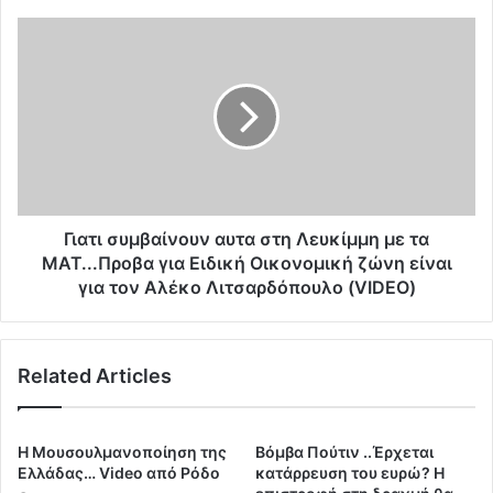
Κ
Ο
Γ
Σ
ι
.
α
.
τ
.
ι
Τ
σ
Ο
υ
Υ
μ
Σ
β
Π
α
Γιατι συμβαίνουν αυτα στη Λευκίμμη με τα
Η
ί
ΜΑΤ...Προβα για Ειδική Οικονομική ζώνη είναι
Ρ
ν
για τον Aλέκο Λιτσαρδόπουλο (VIDEO)
Α
ο
Ν
υ
Σ
ν
Τ
Related Articles
α
Ο
υ
Τ
τ
Μ
α
Η Μουσουλμανοποίηση της
Βόμβα Πούτιν ..Έρχεται
Η
σ
Ελλάδας… Video από Ρόδο
κατάρρευση του ευρώ? Η
Μ
τ