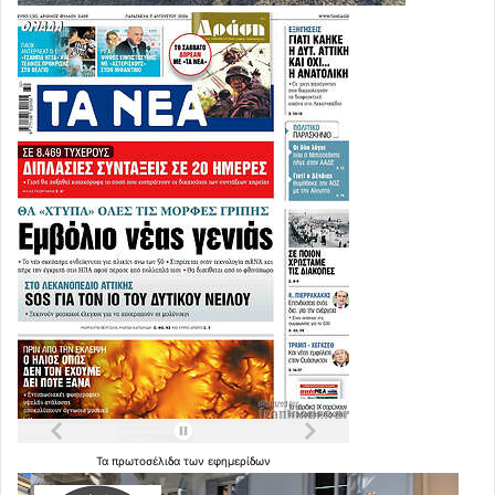
Τα
πρωτοσέλιδα
των
εφημερίδων