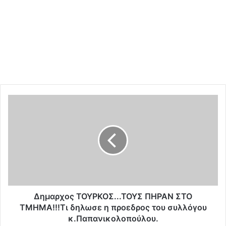
Δ
η
μ
α
ρ
χ
ο
ς
Τ
Ο
Δημαρχος ΤΟΥΡΚΟΣ...ΤΟΥΣ ΠΗΡΑΝ ΣΤΟ
Υ
ΤΜΗΜΑ!!!Τι δηλωσε η προεδρος του συλλόγου
Ρ
κ.Παπανικολοπούλου.