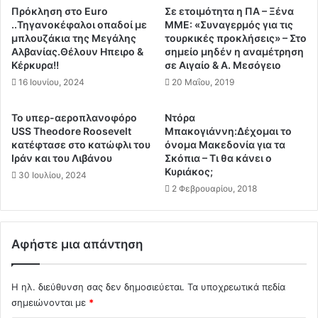
Ι
υ
Πρόκληση στο Euro
Σε ετοιμότητα η ΠΑ – Ξένα
τ
π
..Τηγανοκέφαλοι οπαδοί με
ΜΜΕ: «Συναγερμός για τις
α
α
μπλουζάκια της Μεγάλης
τουρκικές προκλήσεις» – Στο
λ
Αλβανίας.Θέλουν Ηπειρο &
σημείο μηδέν η αναμέτρηση
κ
Κέρκυρα!!
σε Αιγαίο & Α. Μεσόγειο
ί
ο
α
ύ
16 Ιουνίου, 2024
20 Μαΐου, 2019
α
ε
π
ι
Το υπερ-αεροπλανοφόρο
Nτόρα
ό
σ
USS Theodore Roosevelt
Μπακογιάννη:Δέχομαι το
τ
τ
κατέφτασε στο κατώφλι του
όνομα Μακεδονία για τα
ο
η
Ιράν και του Λιβάνου
Σκόπια – Τι θα κάνει ο
Ε
Ν
Κυριάκος;
30 Ιουλίου, 2024
υ
έ
2 Φεβρουαρίου, 2018
ρ
α
ώ
Τ
!
ά
Αφήστε μια απάντηση
!
ξ
!
η
π
Η ηλ. διεύθυνση σας δεν δημοσιεύεται.
Τα υποχρεωτικά πεδία
έ
σημειώνονται με
*
φ