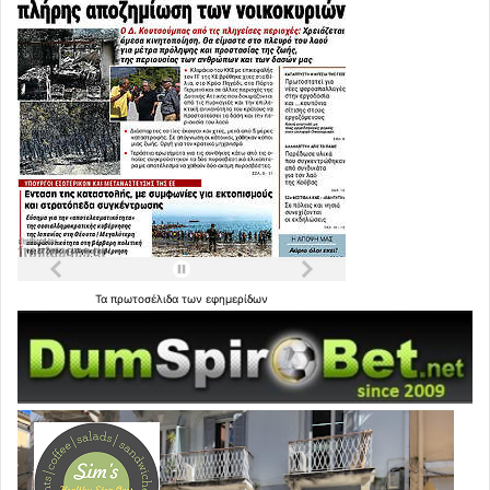
Τα
πρωτοσέλιδα
των
εφημερίδων