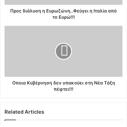
υ
σ
Προς διάλυση η Ευρωζώνη..Φεύγει η Ιταλία από
η
το Ευρώ!!!
η
Ε
Ο
υ
π
ρ
ο
ω
ι
ζ
α
ώ
Κ
ν
υ
η
β
.
έ
.
ρ
Οποια Κυβέρνηση δεν υπακούει στη Νέα Τάξη
Φ
ν
πέφτει!!!
ε
η
ύ
σ
γ
η
Related Articles
ε
δ
ι
ε
η
ν