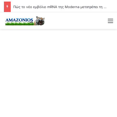
Πώς το νέο εμβόλιο mRNA της Moderna μετατρέπει τη γιαγιά σε βιολογικό όπλο
Μ