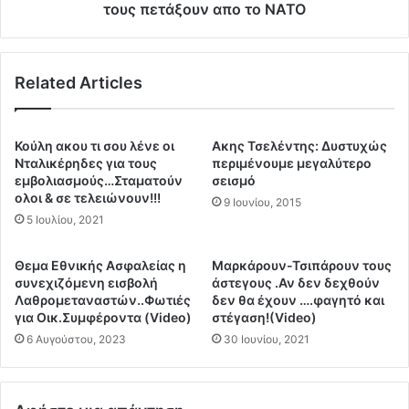
γ
Α
τους πετάξουν απο το ΝΑΤΟ
η
θ
ρ
ή
ο
ν
Related Articles
ι
α
)
ς
σ
π
τ
ρ
Κούλη ακου τι σου λένε οι
Aκης Τσελέντης: Δυστυχώς
η
ο
Νταλικέρηδες για τους
περιμένουμε μεγαλύτερο
μ
ς
εμβολιασμούς…Σταματούν
σεισμό
έ
ολοι & σε τελειώνουν!!!
Τ
9 Ιουνίου, 2015
σ
ο
5 Ιουλίου, 2021
η
υ
τ
ρ
Θεμα Εθνικής Ασφαλείας η
Μαρκάρουν-Τσιπάρουν τους
ο
κ
συνεχιζόμενη εισβολή
άστεγους .Αν δεν δεχθούν
υ
ί
Λαθρομεταναστών..Φωτιές
δεν θα έχουν ….φαγητό και
Α
α
για Οικ.Συμφέροντα (Video)
στέγαση!(Video)
ι
&
6 Αυγούστου, 2023
30 Ιουνίου, 2021
γ
π
α
ι
ί
έ
ο