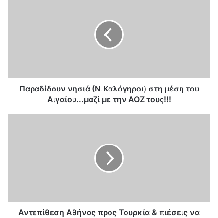
α
ρ
α
δ
ί
δ
ο
υ
ν
Παραδίδουν νησιά (Ν.Καλόγηροι) στη μέση του
ν
Αιγαίου...μαζί με την ΑΟΖ τους!!!
η
σ
Α
ι
ν
ά
τ
(
ε
Ν
π
.
ί
Κ
θ
α
ε
λ
σ
ό
η
Αντεπίθεση Αθήνας προς Τουρκία & πιέσεις να