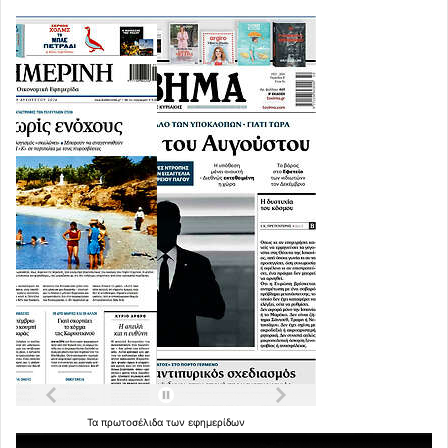
Τα
πρωτοσέλιδα
των
εφημερίδων