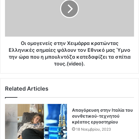
ς
μ
χ
ο
ρ
γ
ό
ε
ν
ν
ο
ε
ς
ί
Οι ομογενείς στην Χειμάρρα κρατώντας
π
ς
Ελληνικές σημαίες ψάλουν τον Εθνικό μας Ύμνο
ρ
σ
την ώρα που η μπουλντόζα κατεδαφίζει τα σπίτια
ο
τ
τους.(video).
τ
η
ο
ν
ύ
Χ
ξ
Related Articles
ε
ε
ι
κ
μ
ι
ά
Απαγόρευση στην Ιταλία του
ν
ρ
συνθετικού-τεχνητού
ή
ρ
κρέατος εργαστηρίου
σ
α
18 Νοεμβρίου, 2023
ε
κ