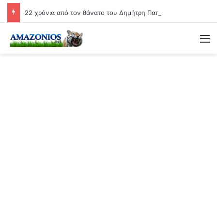
22 χρόνια από τον θάνατο του Δημήτρη Παπαμιχαήλ.. Η ανάρτηση της Φίνος Φιλμ για το «γοητευτικό λεβεντόπαιδο του ελληνικού σινεμά»
Μ