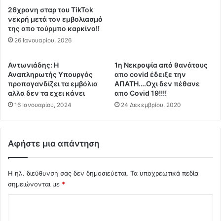
ι
ρ
26χρονη σταρ του TikTok
ο
α
νεκρή μετά τον εμβολιασμό
π
τ
της απο τούρμπο καρκίνο!!
ρ
ώ
26 Ιανουαρίου, 2026
α
ν
γ
τ
μ
α
Αντωνιάδης: Η
1η Nεκροψία από θανάτους
α
Αναπληρωτής Υπουργός
απο covid έδειξε την
ς
προπαγανδίζει τα εμβόλια
ΑΠΑΤΗ….Οχι δεν πέθανε
τ
Ε
αλλα δεν τα εχει κάνει
απο Covid 19!!!!
ι
λ
κ
16 Ιανουαρίου, 2024
24 Δεκεμβρίου, 2020
λ
ό
η
ς
ν
π
ι
Αφήστε μια απάντηση
ό
κ
λ
έ
ε
ς
Η ηλ. διεύθυνση σας δεν δημοσιεύεται.
Τα υποχρεωτικά πεδία
μ
σ
σημειώνονται με
*
ο
η
ς
μ
Σ
ε
α
χ
ν
ί