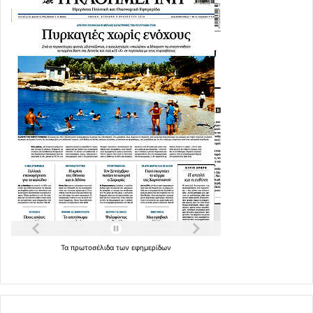
Τα
πρωτοσέλιδα
των
εφημερίδων