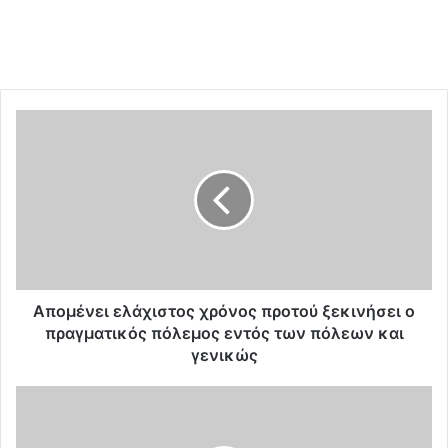
Α
π
ο
μ
έ
ν
ε
ι
ε
λ
Απομένει ελάχιστος χρόνος προτού ξεκινήσει ο
ά
πραγματικός πόλεμος εντός των πόλεων και
χ
γενικώς
ι
σ
Ο
τ
ι
ο
ο