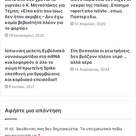
φ
ά
γυρνάει ο Κ. Μητσοτάκης για
νεκροί της Ιταλίας..Επίσημο
ο
ρ
Τέμπη: «Είπα κάτι που ίσως
report απο istivto ..οπως
ι
ρ
δεν ήταν ακριβές – Δεν έχω
Παστερ εδω.
β
καμία βεβαιότητα πλέον για
ι
10 Απριλίου, 2020
το φορτίο»
γ
ψ
ά
η
29 Ιανουαρίου, 2025
ζ
τ
ο
α
Ιαπωνικη μελετη:Εμβολιακά
Στη Θεσσαλία οι γεωτρήσεις
υ
τ
νανοσωματίδια στο mRNA
δεν βγάζουν πλέον νερό …
ν
ο
κυκλοφορούν σ΄όλο το
αλλά αέρα
α
υ
σώμα:Η πρωτεΐνη Spike
14 Αυγούστου, 2024
π
υπεύθυνη για θρομβώσεις
ρ
ο
και καρδιακά επεισόδια!!
κ
κ
ι
8 Ιουνίου, 2021
α
κ
λ
ά
ύ
μ
Αφήστε μια απάντηση
ψ
α
ε
χ
ι
η
Η ηλ. διεύθυνση σας δεν δημοσιεύεται.
Τα υποχρεωτικά πεδία
ς
τ
σημειώνονται με
*