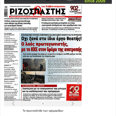
Τα
πρωτοσέλιδα
των
εφημερίδων