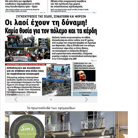
Τα
πρωτοσέλιδα
των
εφημερίδων