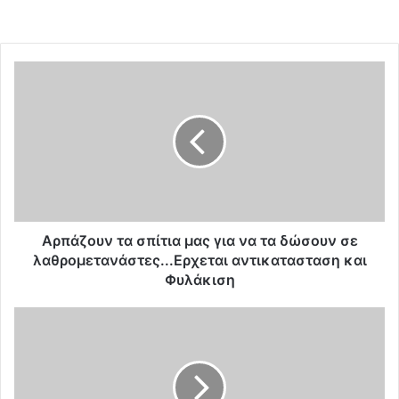
Α
ρ
π
ά
ζ
ο
υ
ν
τ
α
Αρπάζουν τα σπίτια μας για να τα δώσουν σε
σ
λαθρομετανάστες...Ερχεται αντικατασταση και
π
Φυλάκιση
ί
τ
Κ
ι
ρ
α
ί
μ
σ
α
η