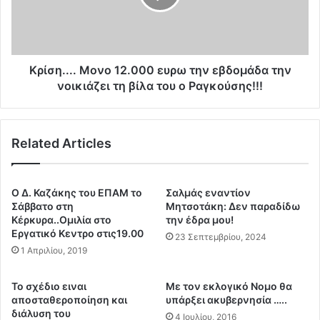
ς
.
γ
.
ι
.
α
.
ν
Μ
Κρίση.... Μονο 12.000 ευρω την εβδομάδα την
α
ο
νοικιάζει τη βίλα του ο Ραγκούσης!!!
τ
ν
α
ο
δ
1
ώ
Related Articles
2
σ
.
ο
0
υ
0
Ο Δ. Καζάκης του ΕΠΑΜ το
Σαλμάς εναντίον
ν
0
Σάββατο στη
Μητσοτάκη: Δεν παραδίδω
σ
ε
Κέρκυρα..Ομιλία στο
την έδρα μου!
ε
Εργατικό Κεντρο στις19.00
υ
23 Σεπτεμβρίου, 2024
λ
ρ
1 Απριλίου, 2019
α
ω
θ
τ
To σχέδιο ειναι
Με τον εκλογικό Νομο θα
ρ
η
αποσταθεροποίηση και
υπάρξει ακυβερνησία …..
ο
ν
διάλυση του
4 Ιουλίου, 2016