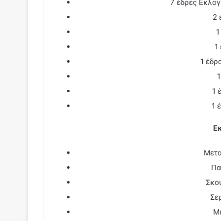
7 έδρες Εκλογ
2 
1
1
1 έδρ
1 
1 
Ε
Μετα
Πα
Σκο
Σε
Μ