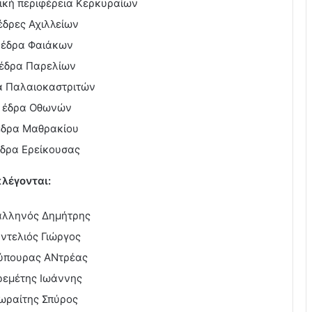
ική περιφέρεια Κερκυραίων
έδρες Αχιλλείων
 έδρα Φαιάκων
 έδρα Παρελίων
α Παλαιοκαστριτών
1 έδρα Οθωνών
έδρα Μαθρακίου
έδρα Ερείκουσας
κλέγονται:
λληνός Δημήτρης
ντελιός Γιώργος
ύπουρας ΑΝτρέας
ρεμέτης Ιωάννης
ωραίτης Σπύρος