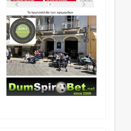
Τα
πρωτοσέλιδα
των
εφημερίδων