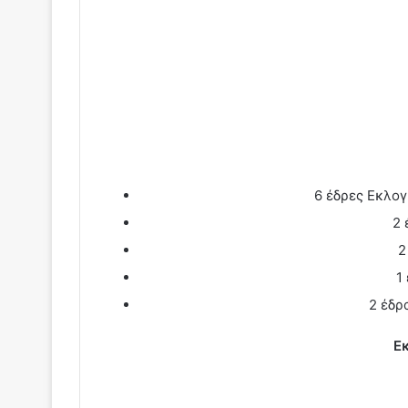
6 έδρες Εκλογ
2 
2
1
2 έδρ
Ε