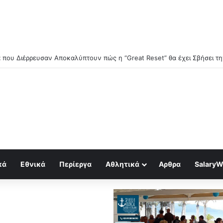
κά
Εθνικά
Περίεργα
Αθλητικά
Αρθρα
SalaryW