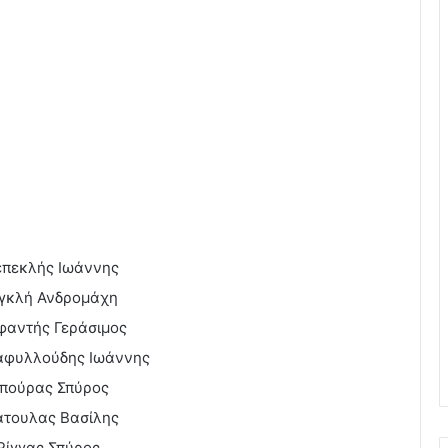
επεκλής Ιωάννης
γκλή Ανδρομάχη
φαντής Γεράσιμος
αφυλλούδης Ιωάννης
πούρας Σπύρος
άτουλας Βασίλης
Ρίγγας Σπύρος