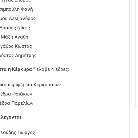
σιμπούλη Φανή
μου Αλέξανδρος
Βραδής Νίκος
Μάζη Αγαθή
γάθος Κώστας
όδοτος Δημήτρης
τα η Κέρκυρα ”
έλαβε 4 έδρες:
ική περιφέρεια Κερκυραίων
 έδρα Φαιάκων
 έδρα Παρελίων
κλέγονται:
λούδης Γιώργος