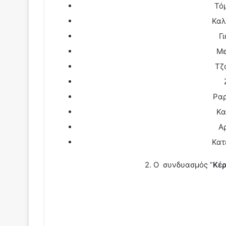
Τό
Καλ
Γ
Με
Τζ
Ραρ
Κα
Α
Κατ
2. Ο συνδυασμός ”
Κέρ