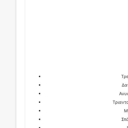
Τρ
Δα
Ανυ
Τριαντ
Μ
Σπ