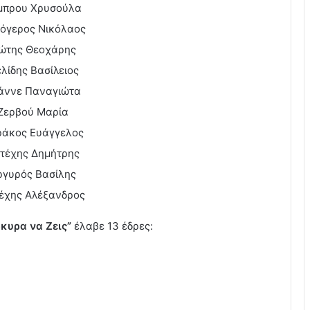
μπρου Χρυσούλα
όγερος Νικόλαος
ιώτης Θεοχάρης
λίδης Βασίλειος
άννε Παναγιώτα
Ζερβού Μαρία
άκος Ευάγγελος
τέχης Δημήτρης
ργυρός Βασίλης
έχης Αλέξανδρος
κυρα να Ζεις”
έλαβε 13 έδρες: