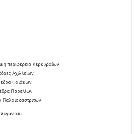
ική περιφέρεια Κερκυραίων
έδρες Αχιλλείων
 έδρα Φαιάκων
 έδρα Παρελίων
α Παλαιοκαστριτών
κλέγονται: