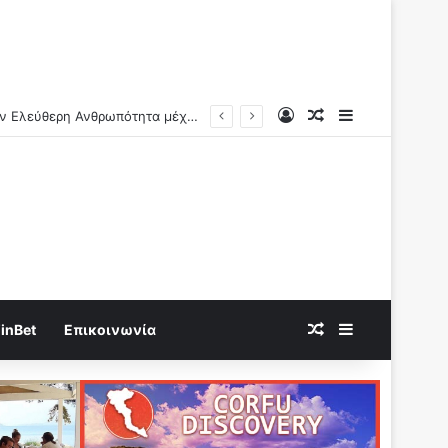
Log In
Random Article
Sidebar
Ν.Αντωνιάδης: Γνώριζαν τι συνέβαινε..Η πραγματική αιτία των αιφνίδιων θανάτων θα βεβαιώνεται και ερχονται οι μέγιστες ποινές!!
Random Article
Sidebar
inBet
Επικοινωνία