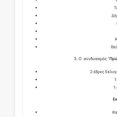
Τ
Δή
Α
Θε
3. Ο συνδυασμός ”
Πρώ
2 έδρες Εκλογ
1
1
Ε
Κα