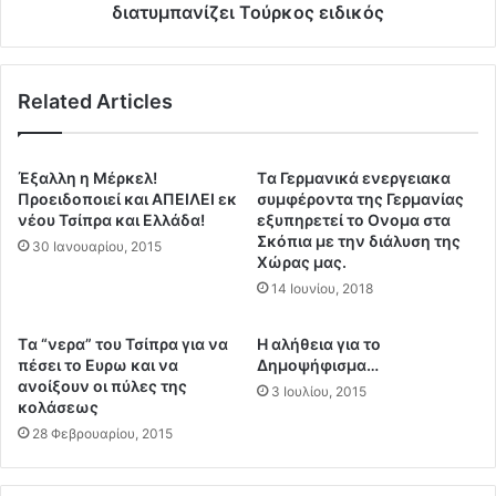
ν
Κ
διατυμπανίζει Τούρκος ειδικός
ε
α
π
σ
ό
τ
μ
Related Articles
ε
ε
λ
ν
ό
η
ρ
Έξαλλη η Μέρκελ!
Tα Γερμανικά ενεργειακα
φ
ι
Προειδοποιεί και ΑΠΕΙΛΕΙ εκ
συμφέροντα της Γερμανίας
ο
ζ
νέου Τσίπρα και Ελλάδα!
εξυπηρετεί το Ονομα στα
ρ
ο
Σκόπια με την διάλυση της
30 Ιανουαρίου, 2015
ά
Χώρας μας.
κ
δ
α
14 Ιουνίου, 2018
ε
ι
ν
ζ
Tα “νερα” του Τσίπρα για να
Η αλήθεια για το
θ
η
πέσει το Ευρω και να
Δημοψήφισμα…
α
τ
ανοίξουν οι πύλες της
3 Ιουλίου, 2015
γ
ο
κολάσεως
ί
ύ
28 Φεβρουαρίου, 2015
ν
ν
ε
μ
ι
ε