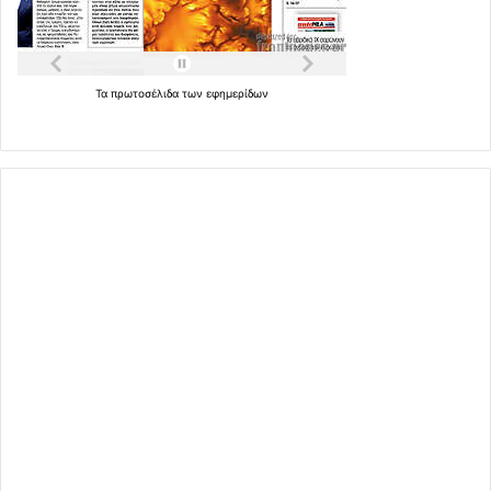
Τα
πρωτοσέλιδα
των
εφημερίδων