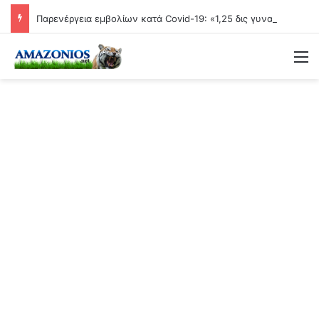
Παρενέργεια εμβολίων κατά Covid-19: «1,25 δις γυναίκες θα τεκνοποιήσουν ένα είδος ανθρώπου που δεν έχει υπάρξει μέχρι στιγμής»
Μ