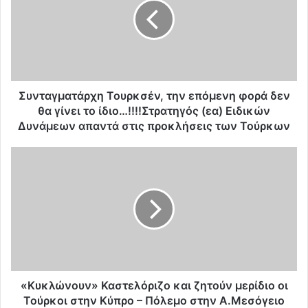
τ
α
γ
μ
α
τ
ά
Συνταγματάρχη Τουρκσέν, την επόμενη φορά δεν
ρ
θα γίνει το ίδιο…!!!!Στρατηγός (εα) Ειδικών
χ
Δυνάμεων απαντά στις προκλήσεις των Τούρκων
η
Τ
«
ο
Κ
υ
υ
ρ
κ
κ
λ
σ
ώ
έ
ν
ν
ο
,
υ
τ
ν
«Κυκλώνουν» Καστελόριζο και ζητούν μερίδιο οι
η
»
Τούρκοι στην Κύπρο – Πόλεμο στην Α.Μεσόγειο