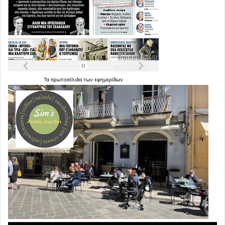
Τα
πρωτοσέλιδα
των
εφημερίδων