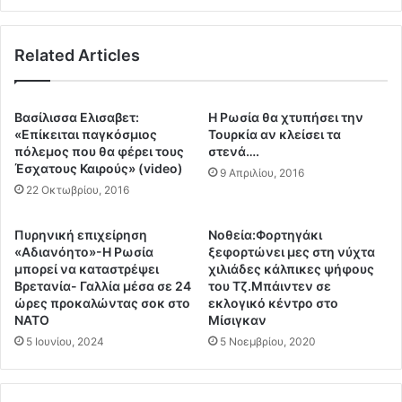
.
ε
κ
Related Articles
ρ
ο
ί
α
Βασίλισσα Ελισαβετ:
H Ρωσία θα χτυπήσει την
π
«Επίκειται παγκόσμιος
Τουρκία αν κλείσει τα
ό
πόλεμος που θα φέρει τους
στενά….
Έσχατους Καιρούς» (video)
τ
9 Απριλίου, 2016
α
22 Οκτωβρίου, 2016
π
ο
Πυρηνική επιχείρηση
Nοθεία:Φορτηγάκι
λ
«Αδιανόητο»-Η Ρωσία
ξεφορτώνει μες στη νύχτα
λ
μπορεί να καταστρέψει
χιλιάδες κάλπικες ψήφους
α
Βρετανία- Γαλλία μέσα σε 24
του Τζ.Μπάιντεν σε
π
ώρες προκαλώντας σοκ στο
εκλογικό κέντρο στο
λ
ΝΑΤΟ
Μίσιγκαν
ά
5 Ιουνίου, 2024
5 Νοεμβρίου, 2020
κ
τ
υ